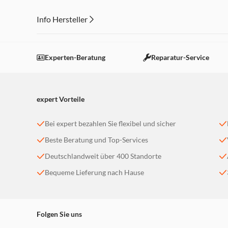
Technische Daten
Info Hersteller
Spannung (Volt): 220-240 V
Dieser Inhalt wird aufgrund Ihrer Cookie Präferenzen
Frequenz (Hertz): 50/60 Hz
Leistung (Watt): 950 W
Einstellungen anpassen
Experten-Beratung
Reparatur-Service
Typ Netzstecker: Schuko
expert Vorteile
Bei expert bezahlen Sie flexibel und sicher
Beste Beratung und Top-Services
Deutschlandweit über 400 Standorte
Bequeme Lieferung nach Hause
Folgen Sie uns