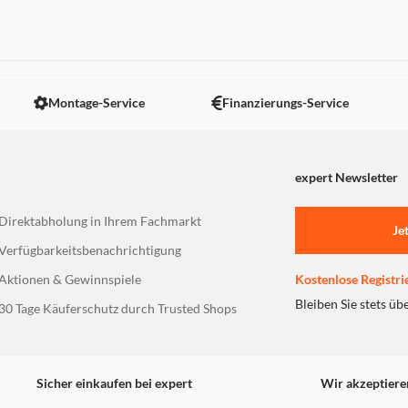
 nicht angezeigt. Um diesen Inhalt anzuzeigen aktivieren Sie bitte
Montage-Service
Finanzierungs-Service
expert Newsletter
Direktabholung in Ihrem Fachmarkt
Je
Verfügbarkeitsbenachrichtigung
Aktionen & Gewinnspiele
Kostenlose Registri
Bleiben Sie stets üb
30 Tage Käuferschutz durch Trusted Shops
Sicher einkaufen bei expert
Wir akzeptiere