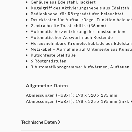
Gehäuse aus Edelstahl, lackiert
Kugelgriff des Aktivierungshebels aus Edelstahl
Bedienknebel für Röstgradstufen beleuchtet
Drucktasten für Auftau-/Bagel-Funktion beleuc
2 extra breite Toastschlitze (36 mm)
Automatische Zentrierung der Toastscheiben
Automatischer Auswurf nach Röstende
Herausnehmbare Krümelschublade aus Edelstah
Netzkabel – Aufnahme auf Unterseite aus Kunst
Rutschfeste Stellfüße
6 Röstgradstufen
3 Automatikprogramme: Aufwärmen, Auftauen, 
Allgemeine Daten
Abmessungen (HxBxT): 198 x 310 x 195 mm
Abmessungen (HxBxT): 198 x 325 x 195 mm (inkl. K
Nettogewicht: 2,4 kg
Kabellänge: 1,0 m
Technische Daten