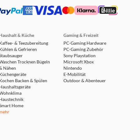
Haushalt & Küche
Gaming & Freizeit
Kaffee- & Teezubereitung
PC-Gaming Hardware
Kühlen & Gefrieren
PC-Gaming Zubehör
Staubsauger
Sony Playstation
Waschen Trocknen Bügeln
Microsoft Xbox
& Nähen
Nintendo
Küchengeräte
E-Mobilität
Kochen Backen & Spülen
Outdoor & Abenteuer
Haushaltsgeräte
Wohnklima
Haustechnik
Smart Home
mehr