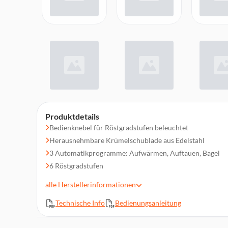
Produktdetails
Bedienknebel für Röstgradstufen beleuchtet
Herausnehmbare Krümelschublade aus Edelstahl
3 Automatikprogramme: Aufwärmen, Auftauen, Bagel
6 Röstgradstufen
Gehäuse aus Edelstahl, lackiert
alle
Herstellerinformationen
Drucktasten für Auftau-/Bagel-Funktion beleuchtet
Technische Info
Bedienungsanleitung
Leistung 950 Watt
2 extra breite Toastschlitze (36 mm)