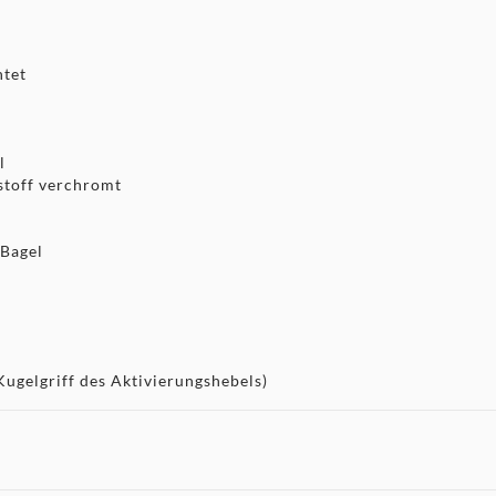
htet
l
stoff verchromt
Bagel
ugelgriff des Aktivierungshebels)