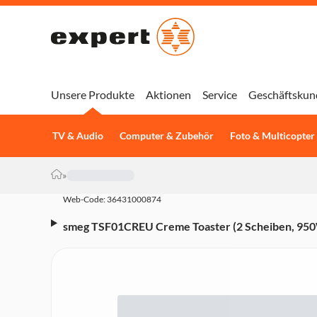
Unsere Produkte
Aktionen
Service
Geschäftskun
TV & Audio
Computer & Zubehör
Foto & Multicopter
»
Web-Code: 36431000874
smeg TSF01CREU Creme Toaster (2 Scheiben, 950W,
Auftaufunktion, Aufwärmfunktion)