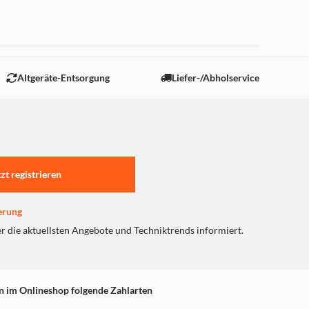
 "Marketing".
Altgeräte-Entsorgung
Liefer-/Abholservice
tzt registrieren
erung
er die aktuellsten Angebote und Techniktrends informiert.
n im Onlineshop folgende Zahlarten