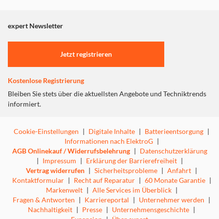
Dieser Inhalt wird aufgrund Ihrer Cookie Präferenzen nicht
angezeigt. Um diesen Inhalt anzuzeigen aktivieren Sie bitte
"Marketing".
expert Newsletter
Einstellungen anpassen
Jetzt registrieren
Kostenlose Registrierung
Bleiben Sie stets über die aktuellsten Angebote und Techniktrends
informiert.
Cookie-Einstellungen
|
Digitale Inhalte
|
Batterieentsorgung
|
Informationen nach ElektroG
|
AGB Onlinekauf / Widerrufsbelehrung
|
Datenschutzerklärung
|
Impressum
|
Erklärung der Barrierefreiheit
|
Vertrag widerrufen
|
Sicherheitsprobleme
|
Anfahrt
|
Kontaktformular
|
Recht auf Reparatur
|
60 Monate Garantie
|
Markenwelt
|
Alle Services im Überblick
|
Fragen & Antworten
|
Karriereportal
|
Unternehmer werden
|
Nachhaltigkeit
|
Presse
|
Unternehmensgeschichte
|