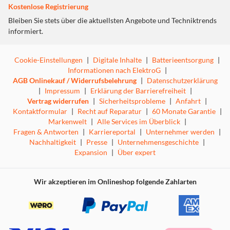
Wanna Dance With Somebody“ von Whitney Houston!
Kostenlose Registrierung
Bleiben Sie stets über die aktuellsten Angebote und Techniktrends
BRANDNEUE TRACKLIST, UNIVERSEN UND
informiert.
CHARAKTERE
Just Dance 2024 Edition bietet 40 neue Songs und
Universen aus einem breiten Mix an Genres und
Cookie-Einstellungen
|
Digitale Inhalte
|
Batterieentsorgung
|
verschiedenen Zeiten. Von Latin, Rock, Hip-Hop bis hin zu
Informationen nach ElektroG
|
AGB Onlinekauf / Widerrufsbelehrung
|
Datenschutzerklärung
K-Pop findest du in dieser Edition jede Musik, die dir
|
Impressum
|
Erklärung der Barrierefreiheit
|
gefällt!
Vertrag widerrufen
|
Sicherheitsprobleme
|
Anfahrt
|
Kontaktformular
|
Recht auf Reparatur
|
60 Monate Garantie
|
TRAINIERE IM NEUEN WORKOUT-MODUS
Markenwelt
|
Alle Services im Überblick
|
Du möchtest Sport machen und dabei Spaß haben? Starte
Fragen & Antworten
|
Karriereportal
|
Unternehmer werden
|
mit dem Workout-Modus deine eigene Trainingseinheit
Nachhaltigkeit
|
Presse
|
Unternehmensgeschichte
|
und lass dich von deinen verbrannten Kalorien und der
Expansion
|
Über expert
getanzten Zeit motivieren. Nutze den Workout-Modus, um
allein oder im Mehrspielermodus ein Training zu
absolvieren.
Wir akzeptieren im Onlineshop folgende Zahlarten
ERKLIMME DIE BESTENLISTE IM NEUEN
HERAUSFORDERUNGSMODUS
Fordere deine Freund:innen zum Spaß heraus oder steige