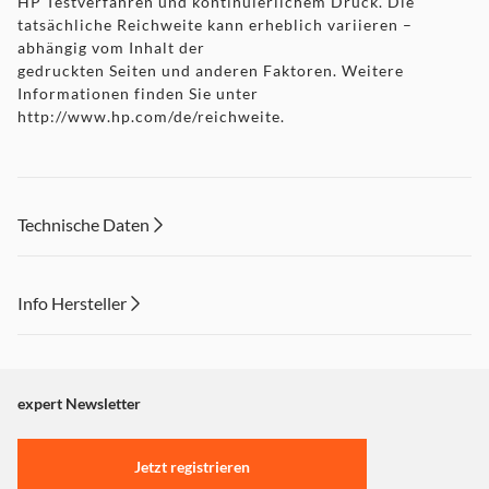
HP Testverfahren und kontinuierlichem Druck. Die
tatsächliche Reichweite kann erheblich variieren –
abhängig vom Inhalt der
gedruckten Seiten und anderen Faktoren. Weitere
Informationen finden Sie unter
http://www.hp.com/de/reichweite
.
Technische Daten
Info Hersteller
Dieser Inhalt wird aufgrund Ihrer Cookie Präferenzen nicht
angezeigt. Um diesen Inhalt anzuzeigen aktivieren Sie bitte
"Marketing".
expert Newsletter
Einstellungen anpassen
Jetzt registrieren