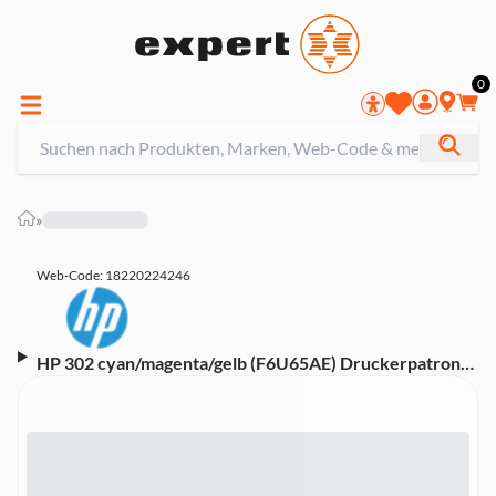
0
»
Web-Code: 18220224246
HP 302 cyan/magenta/gelb (F6U65AE) Druckerpatrone
(Kompatibel mit OfficeJet 3835, 5230, 5232, DeskJet
2130, 3639, ENVY 4520, Instant Ink)