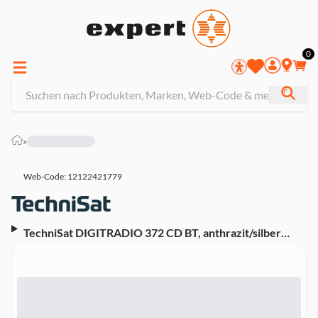
0
»
Web-Code: 12122421779
TechniSat DIGITRADIO 372 CD BT, anthrazit/silber
DAB+ Radio mit CD Player (mit CD,Wecker,Bluetooth,
USB, UKW)