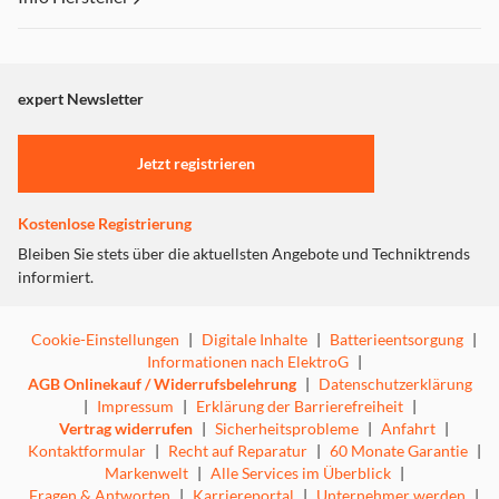
Fernbedienung.
Für kabellosen Musikgenuss steht Bluetooth zur
Dieser Inhalt wird aufgrund Ihrer Cookie Präferenzen nicht
Verfügung – perfekt, um Playlists, Streamingdienste oder
angezeigt. Um diesen Inhalt anzuzeigen aktivieren Sie bitte
Podcasts direkt vom Smartphone auf das Gerät zu
"Marketing".
expert Newsletter
übertragen.
Einstellungen anpassen
Jetzt registrieren
Kostenlose Registrierung
Bleiben Sie stets über die aktuellsten Angebote und Techniktrends
informiert.
Cookie-Einstellungen
|
Digitale Inhalte
|
Batterieentsorgung
|
Informationen nach ElektroG
|
AGB Onlinekauf / Widerrufsbelehrung
|
Datenschutzerklärung
|
Impressum
|
Erklärung der Barrierefreiheit
|
Vertrag widerrufen
|
Sicherheitsprobleme
|
Anfahrt
|
Kontaktformular
|
Recht auf Reparatur
|
60 Monate Garantie
|
Markenwelt
|
Alle Services im Überblick
|
Fragen & Antworten
|
Karriereportal
|
Unternehmer werden
|