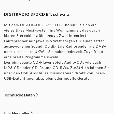
DIGITRADIO 372 CD BT, schwarz
Mit dem DIGITRADIO 372 CD BT holen Sie sich ein
vielseitiges Musiksystem ins Wohnzimmer, das durch
klaren Stereoklang überzeugt. Zwei integrierte
Lautsprecher mit jeweils 5 Watt sorgen für einen satten,
ausgewogenen Sound. Ob digitale Radiosender via DAB+
oder klassisches UKW – Sie haben jederzeit Zugriff auf
eine breite Programmauswahl.
Der eingebaute CD-Player spielt Audio-CDs wie auch
MP3-CDs oder CD-Rs und CD-RWs. Zusätzlich können Sie
über den USB-Anschluss Musikdateien direkt von Ihrem
USB-Datenträger abspielen oder mobile Geräte
komfortabel aufladen.
Auf dem Farbdisplay erscheinen übersichtlich
Sendernamen, Musiktitel und weitere Informationen. Die
Technische Daten
Bedienung gestaltet sich dank der beiden Drehregler und
der klar angeordneten Tasten besonders einfach. Wer es
noch bequemer mag, nutzt einfach die mitgelieferte
Info Hersteller