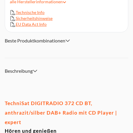
alle
Herstellerinformationen
USB-Schnittstelle mit Ladefunktion und MP3-Wiedergabe
Technische Info
Bluetooth-Audiostreaming (Empfang)
Sicherheitshinweise
Radiowecktimer
EU Data Act Info
Sleeptimer
Fernbedienung
Beste Produktkombinationen
Beschreibung
TechniSat DIGITRADIO 372 CD BT,
anthrazit/silber DAB+ Radio mit CD Player |
expert
Hören und genießen