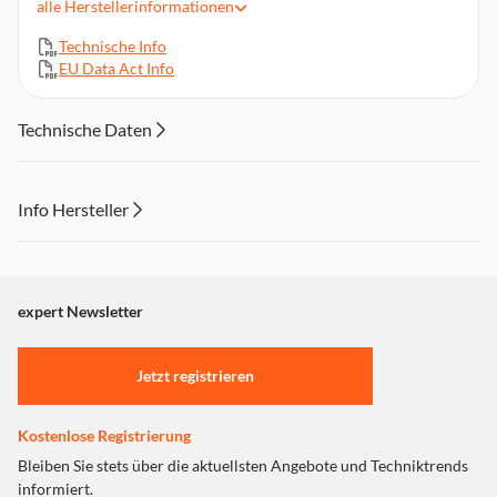
alle
Herstellerinformationen
Programmspeicher Favoriten UKW/DAB+: jeweils 30
USB Ladefunktion
Technische Info
EU Data Act Info
Nennspannung: 230 V
Frequenz: 50 Hz
Produktabmessungen (BxHxT): 27 x 11,6 x 21,2 cm, 1,2 kg
Technische Daten
Info Hersteller
Dieser Inhalt wird aufgrund Ihrer Cookie Präferenzen nicht
angezeigt. Um diesen Inhalt anzuzeigen aktivieren Sie bitte
"Marketing".
expert Newsletter
Einstellungen anpassen
Jetzt registrieren
Kostenlose Registrierung
Bleiben Sie stets über die aktuellsten Angebote und Techniktrends
informiert.