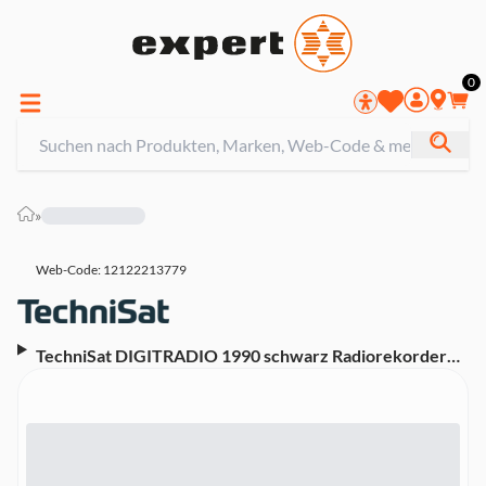
0
»
Web-Code: 12122213779
TechniSat DIGITRADIO 1990 schwarz Radiorekorder
mit CD-Spieler (DAB+, UKW, CD, Bluetooth, USB, AUX)