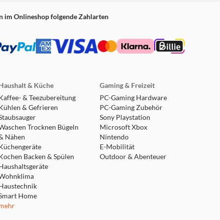
n im Onlineshop folgende Zahlarten
Haushalt & Küche
Gaming & Freizeit
Kaffee- & Teezubereitung
PC-Gaming Hardware
Kühlen & Gefrieren
PC-Gaming Zubehör
Staubsauger
Sony Playstation
Waschen Trocknen Bügeln
Microsoft Xbox
& Nähen
Nintendo
Küchengeräte
E-Mobilität
Kochen Backen & Spülen
Outdoor & Abenteuer
Haushaltsgeräte
Wohnklima
Haustechnik
Smart Home
mehr