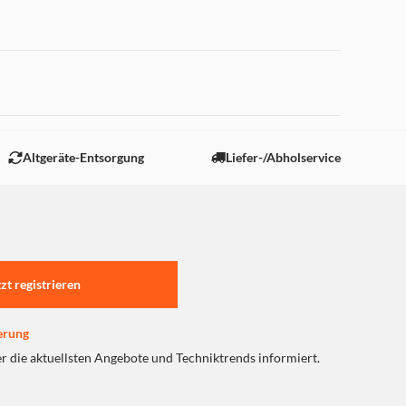
 "Marketing".
Altgeräte-Entsorgung
Liefer-/Abholservice
tzt registrieren
erung
er die aktuellsten Angebote und Techniktrends informiert.