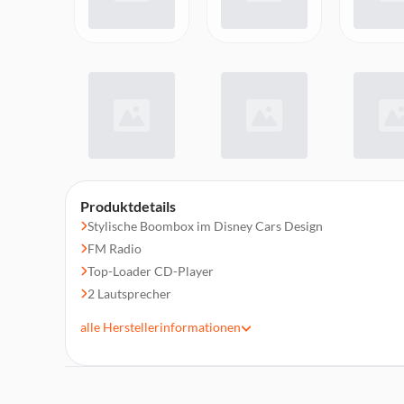
Produktdetails
Stylische Boombox im Disney Cars Design
FM Radio
Top-Loader CD-Player
2 Lautsprecher
AUX-IN Anschluss
alle
Herstellerinformationen
Stromversorgung: AC/DC Adapter (im Lieferumfang enth