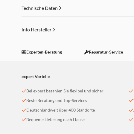
Technische Daten
Info Hersteller
Dieser Inhalt wird aufgrund Ihrer Cookie Präferenzen
Einstellungen anpassen
Experten-Beratung
Reparatur-Service
expert Vorteile
Bei expert bezahlen Sie flexibel und sicher
Beste Beratung und Top-Services
Deutschlandweit über 400 Standorte
Bequeme Lieferung nach Hause