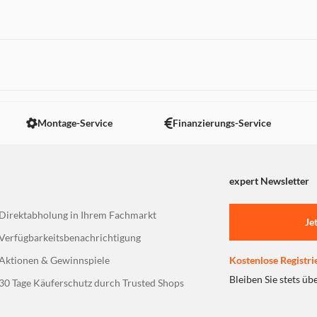
 nicht angezeigt. Um diesen Inhalt anzuzeigen aktivieren Sie bitte
Montage-Service
Finanzierungs-Service
expert Newsletter
Direktabholung in Ihrem Fachmarkt
Je
Verfügbarkeitsbenachrichtigung
Aktionen & Gewinnspiele
Kostenlose Registri
Bleiben Sie stets üb
30 Tage Käuferschutz durch Trusted Shops