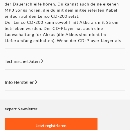
der Dauerschleife hören. Du kannst auch deine eigenen
MP3 Songs hören, die du mit dem mitgelieferten Kabel
einfach auf den Lenco CD-200 setzt.
Der Lenco CD-200 kann sowohl mit Akku als mit Strom
betrieben werden. Der CD-Player hat auch eine
Ladeschaltung für Akkus (die Akkus sind nicht im
Lieferumfang enthalten). Wenn der CD-Player länger als
30 Sekunden lang keine Musik abspielt, schaltet er sich
automatisch ab. Auf diese Weise wird Akku gespart. Der
Lenco CD-200 lässt sich mit einem Knopfdruck wieder
Technische Daten
einschalten.
Info Hersteller
Dieser Inhalt wird aufgrund Ihrer Cookie Präferenzen nicht
angezeigt. Um diesen Inhalt anzuzeigen aktivieren Sie bitte
"Marketing".
expert Newsletter
Einstellungen anpassen
Jetzt registrieren