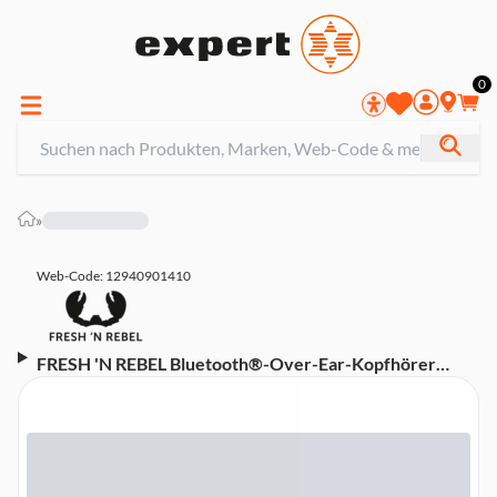
0
»
Web-Code: 12940901410
FRESH 'N REBEL Bluetooth®-Over-Ear-Kopfhörer
"Clam Fuse", Dreamy Lilac (00221627) (Bluetooth,
kabellos, noise cancelling, lila, USB-C)