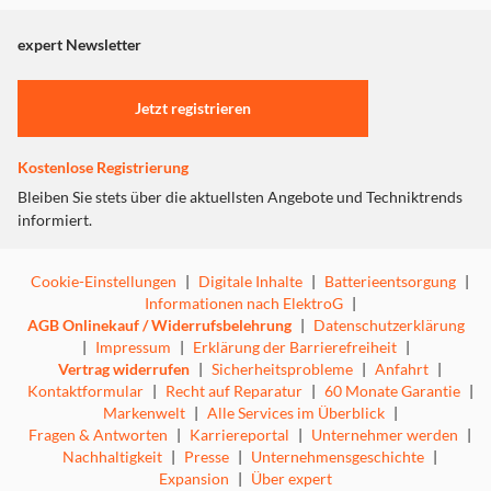
angezeigt. Um diesen Inhalt anzuzeigen aktivieren Sie bitte
"Marketing".
expert Newsletter
Finde deinen Fokus mit der Hybrid-ANC-Funktion. Klicke
Einstellungen anpassen
auf die Schaltfläche und reduziere Umgebungsgeräusche.
Jetzt registrieren
Die Mikrofone in den Ohrmuscheln erkennen die
Frequenzen der Umgebungsgeräusche und erzeugen
entgegengesetzte Schallwellen, um ein lautloses Hören zu
Kostenlose Registrierung
ermöglichen. Tauche ein in den Beat und erlebe Musik in
Bleiben Sie stets über die aktuellsten Angebote und Techniktrends
jeder Situation mit ANC.
informiert.
Cookie-Einstellungen
|
Digitale Inhalte
|
Batterieentsorgung
|
Informationen nach ElektroG
|
UMGEBUNGSGERÄUSCHMODUS SICHERES
AGB Onlinekauf / Widerrufsbelehrung
|
Datenschutzerklärung
REISEN
|
Impressum
|
Erklärung der Barrierefreiheit
|
Vertrag widerrufen
|
Sicherheitsprobleme
|
Anfahrt
|
Kontaktformular
|
Recht auf Reparatur
|
60 Monate Garantie
|
Markenwelt
|
Alle Services im Überblick
|
Fragen & Antworten
|
Karriereportal
|
Unternehmer werden
|
Nachhaltigkeit
|
Presse
|
Unternehmensgeschichte
|
Expansion
|
Über expert