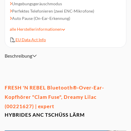
Umgebungsgeräuschmodus
Perfektes Telefonieren (zwei ENC-Mikrofone)
Auto Pause (On-Ear-Erkennung)
Unterstützung für Sprachassistenten
alle
Herstellerinformationen
Faltbares und schwenkbares Design
EU Data Act Info
Lautstärkeregler und Wiedergabe-/Pause-Tasten
45 Stunden Wiedergabezeit
Beschreibung
FRESH 'N REBEL Bluetooth®-Over-Ear-
Kopfhörer "Clam Fuse", Dreamy Lilac
(00221627) | expert
HYBRIDES ANC TSCHÜSS LÄRM