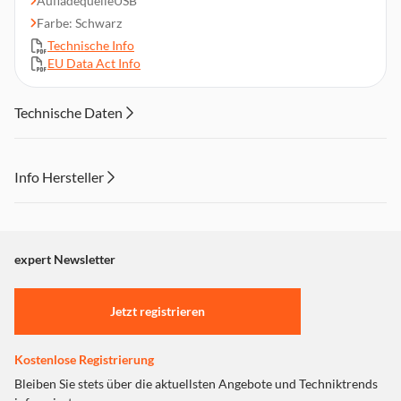
AufladequelleUSB
Farbe: Schwarz
Technische Info
EU Data Act Info
Technische Daten
Info Hersteller
Dieser Inhalt wird aufgrund Ihrer Cookie Präferenzen nicht
angezeigt. Um diesen Inhalt anzuzeigen aktivieren Sie bitte
"Marketing".
expert Newsletter
Einstellungen anpassen
Jetzt registrieren
Kostenlose Registrierung
Bleiben Sie stets über die aktuellsten Angebote und Techniktrends