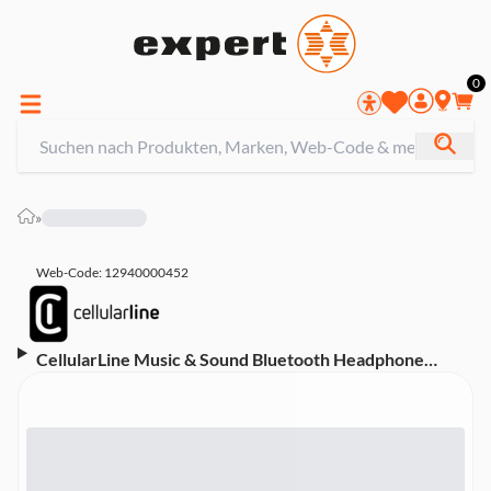
0
»
Web-Code: 12940000452
CellularLine Music & Sound Bluetooth Headphone
BASIC Black (60613) Over-Ear Kopfhörer