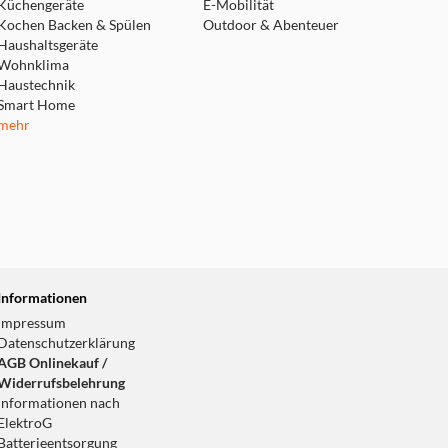
Küchengeräte
E-Mobilität
Kochen Backen & Spülen
Outdoor & Abenteuer
Haushaltsgeräte
Wohnklima
Haustechnik
Smart Home
mehr
Informationen
Impressum
Datenschutzerklärung
AGB Onlinekauf /
Widerrufsbelehrung
Informationen nach
ElektroG
Batterieentsorgung