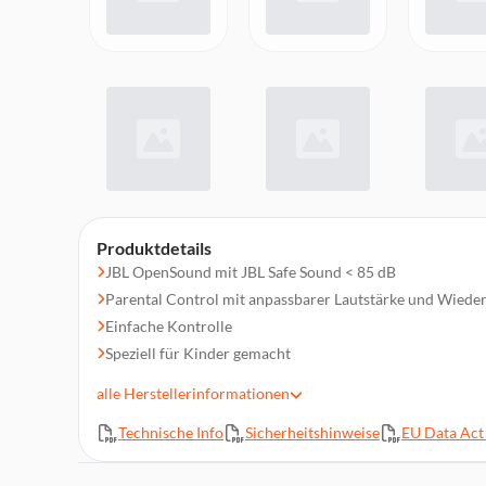
Produktdetails
JBL OpenSound mit JBL Safe Sound < 85 dB
Parental Control mit anpassbarer Lautstärke und Wieder
Einfache Kontrolle
Speziell für Kinder gemacht
Bis zu 10 Stunden Akkulaufzeit
alle
Herstellerinformationen
Kinderfreundliche Bedienelemente
Technische Info
Sicherheitshinweise
EU Data Act 
Schenke der Verpackung ein neues Leben
Verpackungsinhalt: 1 x Kopfhörer JBL Junior Free, 1 x Au
Garantie/Warnung (W/!), 1 x Kurzanleitung/Sicherheitsdat