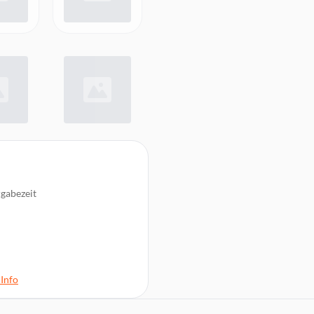
gabezeit
Info
fkleber-Set, 1 x
enblatt (S/i)