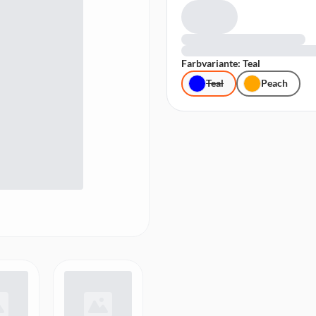
Farbvariante: Teal
Teal
Peach