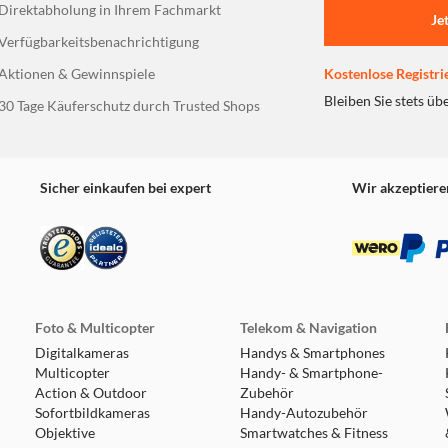
Direktabholung in Ihrem Fachmarkt
Je
ichte über die Hörzeit und -lautstärke deiner Kinder zu erhal
Verfügbarkeitsbenachrichtigung
ärkeberichte und richte einen eigenen PIN-Code ein, um deine 
Aktionen & Gewinnspiele
Kostenlose Registri
Bleiben Sie stets üb
30 Tage Käuferschutz durch Trusted Shops
m, hautfreundlichem Silikon gefertigt, das zusätzlichen Komfor
stabil. Der Kopfhörer JBL Junior Free verfügt außerdem über e
önnen. Sie können während des Fernunterrichts mit den Lehrern
Sicher einkaufen bei expert
Wir akzeptiere
fzeit von bis zu 10 Stunden und lässt sich über ein USB-C-Kabe
ere drei Stunden Akkulaufzeit. *Ladekabel nicht im Lieferumfa
Kopfhörer JBL Junior Free ermöglichen Kindern eine einfache 
Foto & Multicopter
Telekom & Navigation
Digitalkameras
Handys & Smartphones
Multicopter
Handy- & Smartphone-
 witzigen Geräteständer falten und enthält ein verspieltes JBL
Action & Outdoor
Zubehör
Sofortbildkameras
Handy-Autozubehör
Objektive
Smartwatches & Fitness