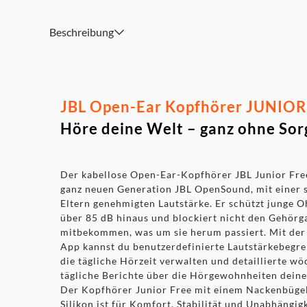
Beschreibung
JBL Open-Ear Kopfhörer JUNIOR F
Höre deine Welt – ganz ohne So
Der kabellose Open-Ear-Kopfhörer JBL Junior Free
ganz neuen Generation JBL OpenSound, mit einer s
Eltern genehmigten Lautstärke. Er schützt junge O
über 85 dB hinaus und blockiert nicht den Gehörg
mitbekommen, was um sie herum passiert. Mit de
App kannst du benutzerdefinierte Lautstärkebegre
die tägliche Hörzeit verwalten und detaillierte wö
tägliche Berichte über die Hörgewohnheiten deine
Der Kopfhörer Junior Free mit einem Nackenbüge
Silikon ist für Komfort, Stabilität und Unabhängigk