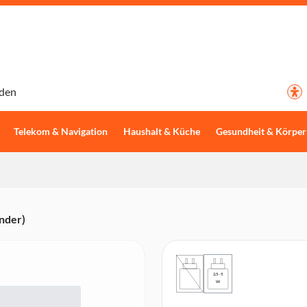
den
Telekom & Navigation
Haushalt & Küche
Gesundheit & Körper
nder)
2,5 - 5
W