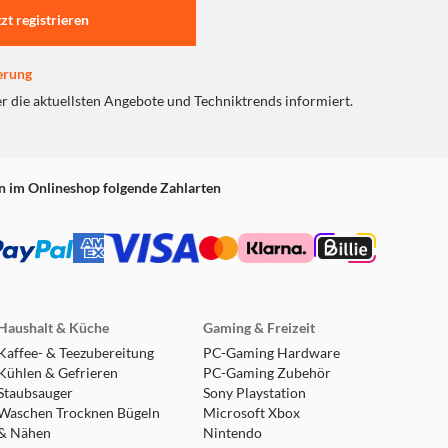
tzt registrieren
ten. Überprüfe auch die
Einstellungen zu schützen.
erung
er die aktuellsten Angebote und Techniktrends informiert.
t bietet. Dank des leichten
in integriertes Mikrofon,
 und in der Freizeit mit
n im Onlineshop folgende Zahlarten
l schnell aufladen. 10
ng enthalten
und sichere Bedienung.
Haushalt & Küche
Gaming & Freizeit
Kaffee- & Teezubereitung
PC-Gaming Hardware
Kühlen & Gefrieren
PC-Gaming Zubehör
-Aufkleber-Set, damit Kinder
Staubsauger
Sony Playstation
Waschen Trocknen Bügeln
Microsoft Xbox
& Nähen
Nintendo