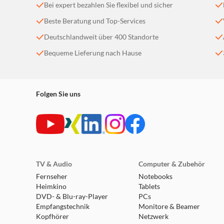
Bei expert bezahlen Sie flexibel und sicher
Verwende die JBL Headphones App, um Echtzeit-Ber
Beste Beratung und Top-Services
täglichen und wöchentlichen Nutzungs- und Lautst
Deutschlandweit über 400 Standorte
Speziell für Kinder gemacht
Bequeme Lieferung nach Hause
Der Kopfhörer JBL Junior Free ist aus ultraweiche
Metallrahmens aus Titan-Memory ist er leicht und 
damit deine Kinder sich mit anderen unterhalten k
Freunden und Familie sprechen.
Folgen Sie uns
Bis zu 10 Stunden Akkulaufzeit
Der Kopfhörer JBL Junior Free bietet eine Akkulau
Minuten Ladezeit geben dem Kopfhörer gleich weit
Kinderfreundliche Bedienelemente
TV & Audio
Robuste, kinderfreundliche Steuertasten auf dem 
Computer & Zubehör
Schenke der Verpackung ein neues Leben
Fernseher
Notebooks
Heimkino
Tablets
Die kunststofffreie Verpackung lässt sich zu einem
DVD- & Blu-ray-Player
PCs
ihren Kopfhörer personalisieren können.
Empfangstechnik
Monitore & Beamer
Kopfhörer
Netzwerk