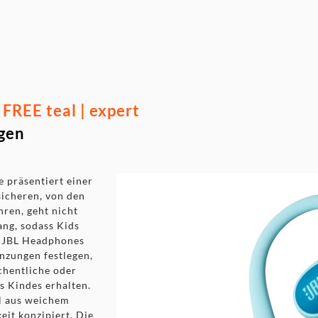
REE teal | expert
rgen
 präsentiert einer
icheren, von den
hren, geht nicht
ang, sodass Kids
r JBL Headphones
nzungen festlegen,
chentliche oder
s Kindes erhalten.
l aus weichem
eit konzipiert. Die