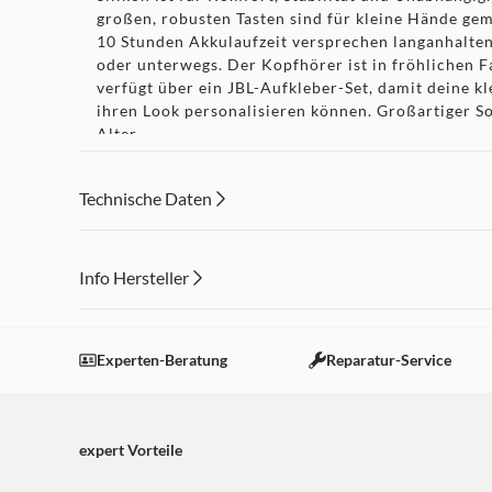
großen, robusten Tasten sind für kleine Hände gem
10 Stunden Akkulaufzeit versprechen langanhalte
oder unterwegs. Der Kopfhörer ist in fröhlichen F
verfügt über ein JBL-Aufkleber-Set, damit deine k
ihren Look personalisieren können. Großartiger S
Alter.
Technische Daten
JBL OpenSound mit JBL Safe Sound < 85 dB
Info Hersteller
Der JBL Junior Free Kopfhörer bietet großartigen
Dieser Inhalt wird aufgrund Ihrer Cookie Präferenzen
Safe Sound-Technologie sorgt dafür, dass die Laut
der JBL zu einer Audiolegende machte, während sie
Einstellungen anpassen
Experten-Beratung
Reparatur-Service
Ohren immer sicher ist.
Parental Control mit anpassbarer Lautstärke
Nutze die automatische maximale Lautstärke von 85
expert Vorteile
indem du die tägliche Hörzeit begrenzt.
Einfache Kontrolle