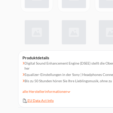
Produktdetails
Digital Sound Enhancement Engine (DSEE) stellt die Obe
her
Equalizer-Einstellungen in der Sony | Headphones Conn
Bis zu 50 Stunden hören Sie Ihre Lieblingsmusik, ohne zu
Bei leerem Akku können Sie mit nur 3 Minuten Schnelllad
alle
Herstellerinformationen
weiterhören
Das integrierte Mikrofon bietet eine Freisprechfunktion 
EU Data Act Info
Meetings
Die Bluetooth® Kopfhörer gleichzeitig mit zwei Bluetoo