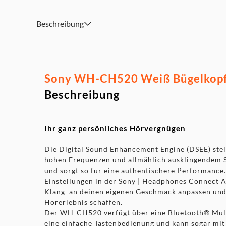
Das Design ist nicht nur attraktiv, sondern auch extrem
Leichte Bauweise, schwenkbaren Ohrmuscheln, verstell
Beschreibung
Ohrpolster
Stromsparend
Farbe: Weiß
Sony WH-CH520 Weiß Bügelkopfh
Beschreibung
Ihr ganz persönliches Hörvergnügen
Die Digital Sound Enhancement Engine (DSEE) stel
hohen Frequenzen und allmählich ausklingendem 
und sorgt so für eine authentischere Performance
Einstellungen in der Sony | Headphones Connect 
Klang an deinen eigenen Geschmack anpassen und 
Hörerlebnis schaffen.
Der WH-CH520 verfügt über eine Bluetooth® Mult
eine einfache Tastenbedienung und kann sogar mit