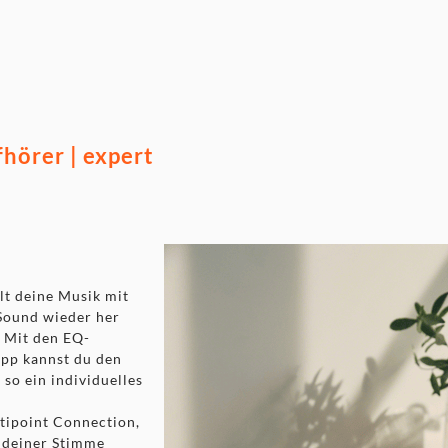
 bedienungsfreundlich
bare Kopfbügel und weiche
örer | expert
lt deine Musik mit
Sound wieder her
. Mit den EQ-
App kannst du den
so ein individuelles
ipoint Connection,
 deiner Stimme