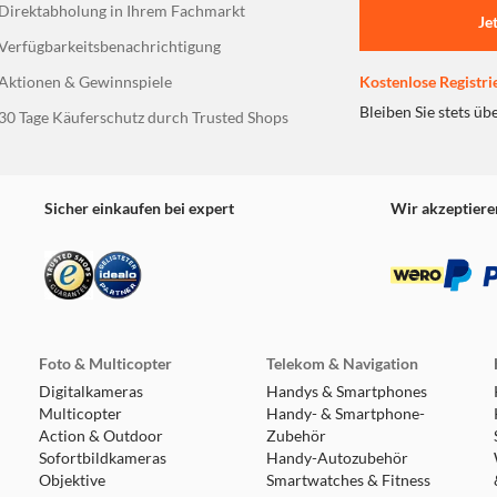
Direktabholung in Ihrem Fachmarkt
Je
Kopfhörer gleichzeitig mit zwei Bluetooth-Geräten koppeln. D
Verfügbarkeitsbenachrichtigung
 automatisch aus.
Aktionen & Gewinnspiele
Kostenlose Registri
Bleiben Sie stets üb
30 Tage Käuferschutz durch Trusted Shops
 extrem bedienungsfreundlich. Die leichte Bauweise und die s
nd der verstellbare Kopfbügel und die weichen Ohrpolster eine
Sicher einkaufen bei expert
Wir akzeptiere
Foto & Multicopter
Telekom & Navigation
Digitalkameras
Handys & Smartphones
Multicopter
Handy- & Smartphone-
Action & Outdoor
Zubehör
Sofortbildkameras
Handy-Autozubehör
Objektive
Smartwatches & Fitness