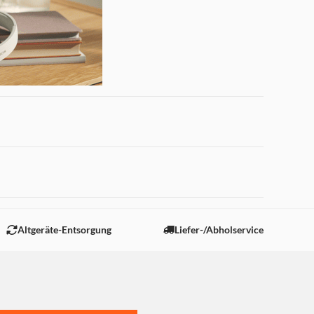
 zu machen. Sollte der Akku
 "Marketing".
Altgeräte-Entsorgung
Liefer-/Abholservice
eetings.
ehmen zu müssen.
d reduziert die
ssen.