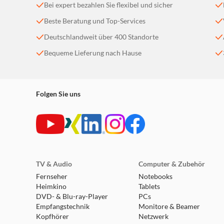
Bei expert bezahlen Sie flexibel und sicher
Für höchsten Komfort lassen sich die Bluetooth® 
Beste Beratung und Top-Services
eingehenden Anrufen das Gerät und wählen dieses
Deutschlandweit über 400 Standorte
Ganztägiger Tragekomfort
Bequeme Lieferung nach Hause
Das Design ist nicht nur attraktiv, sondern auch
sorgen für ein leichtes Auf- und Absetzen, währe
sicherstellen.
Folgen Sie uns
TV & Audio
Computer & Zubehör
Fernseher
Notebooks
Heimkino
Tablets
DVD- & Blu-ray-Player
PCs
Empfangstechnik
Monitore & Beamer
Kopfhörer
Netzwerk