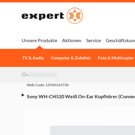
Unsere Produkte
Aktionen
Service
Geschäftskun
TV & Audio
Computer & Zubehör
Foto & Multicopter
»
Web-Code: 12940163730
Sony WH-CH520 Weiß On-Ear Kopfhörer (Connect
Wiedergabezeit, 3 Minuten Schnellladen, Bluetoot
Mehrfachkopplung)