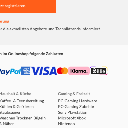
tzt registrieren
ie Kopfhörer erkennen bei
erung
er die aktuellsten Angebote und Techniktrends informiert.
chwenkbaren Ohrmuscheln
n ganztägigen Tragekomfort
n im Onlineshop folgende Zahlarten
Haushalt & Küche
Gaming & Freizeit
Kaffee- & Teezubereitung
PC-Gaming Hardware
Kühlen & Gefrieren
PC-Gaming Zubehör
Staubsauger
Sony Playstation
Waschen Trocknen Bügeln
Microsoft Xbox
& Nähen
Nintendo