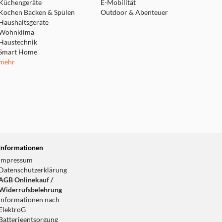
Küchengeräte
E-Mobilität
Kochen Backen & Spülen
Outdoor & Abenteuer
Haushaltsgeräte
Wohnklima
Haustechnik
Smart Home
mehr
Informationen
Impressum
Datenschutzerklärung
AGB Onlinekauf /
Widerrufsbelehrung
Informationen nach
ElektroG
Batterieentsorgung