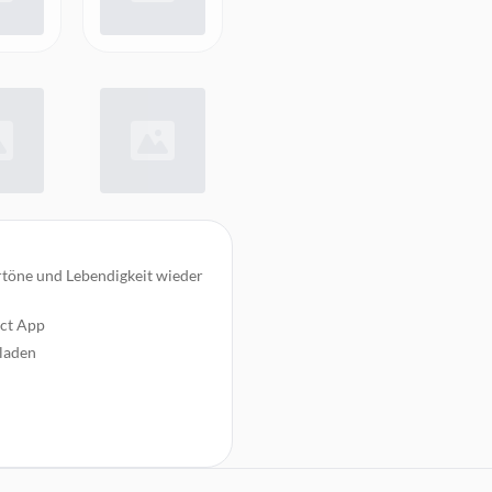
rtöne und Lebendigkeit wieder
ect App
 laden
en bis zu 1,5 Stunden
und eignet sich auch ideal für
th-Geräten koppeln