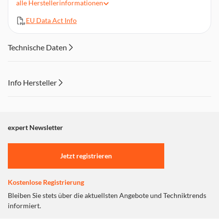
alle
Herstellerinformationen
3m silberbeschichtetes OFC-Kabel (sauerstofffreies Kupfer)
mit 6,3-mm-Stecker
EU Data Act Info
1,3 m Audiokabel mit 3,5 mm Stecker
Schöne Aufbewahrungsbox und Putztuch
Technische Daten
Info Hersteller
Dieser Inhalt wird aufgrund Ihrer Cookie Präferenzen nicht
angezeigt. Um diesen Inhalt anzuzeigen aktivieren Sie bitte
"Marketing".
expert Newsletter
Einstellungen anpassen
Jetzt registrieren
Kostenlose Registrierung
Bleiben Sie stets über die aktuellsten Angebote und Techniktrends
informiert.