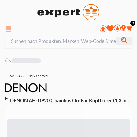
0
»
Web-Code: 12211126255
DENON AH-D9200, bambus On-Ear Kopfhörer (1,3 m
Audiokabel mit 3,5 mm Stecker)