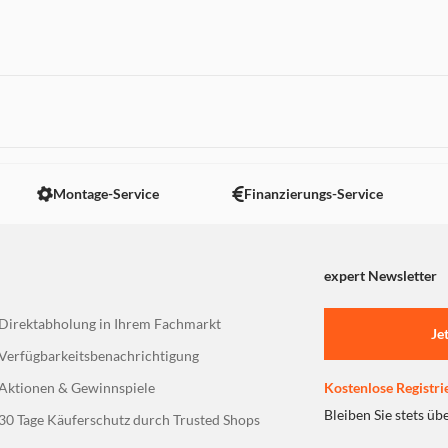
ch zwischen Musikwiedergabe
r
 nicht angezeigt. Um diesen Inhalt anzuzeigen aktivieren Sie bitte
Montage-Service
Finanzierungs-Service
expert Newsletter
Direktabholung in Ihrem Fachmarkt
Je
Verfügbarkeitsbenachrichtigung
Aktionen & Gewinnspiele
Kostenlose Registri
Bleiben Sie stets üb
30 Tage Käuferschutz durch Trusted Shops