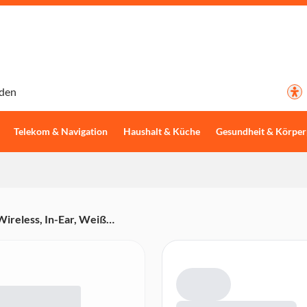
den
Telekom & Navigation
Haushalt & Küche
Gesundheit & Körper
ireless, In-Ear, Weiß
s, Spritzwassergeschützt,