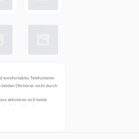
d komfortables Telefonieren
ie beiden Ohrhörer nicht durch
ox aktivieren sich beide
und mit dem Handy
igkeit und Schmutz
Google Assistant
ßengeräusche, sodass Sie ohne