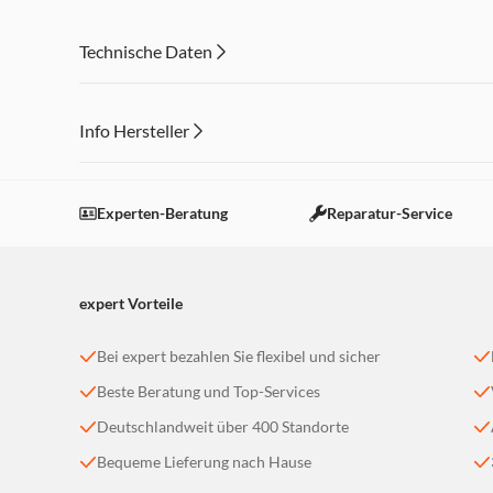
Dank des integrierten Mikrofons können Sie ganz einfa
und Anrufannahme wechseln
Technische Daten
Damit verpassen Sie beim Musikhören keinen Anruf meh
Info Hersteller
Dieser Inhalt wird aufgrund Ihrer Cookie Präferenzen
Einstellungen anpassen
Experten-Beratung
Reparatur-Service
expert Vorteile
Bei expert bezahlen Sie flexibel und sicher
Beste Beratung und Top-Services
Deutschlandweit über 400 Standorte
Bequeme Lieferung nach Hause