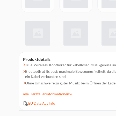
Produktdetails
True-Wireless-Kopfhörer für kabellosen Musikgenuss un
Bluetooth at its best: maximale Bewegungsfreiheit, da d
ein Kabel verbunden sind
Ohne Umschweife zu guter Musik: beim Öffnen der Ladeb
Ohrhörer automatisch und verbinden sich miteinander 
alle
Herstellerinformationen
Spritzwassergeschützt nach IPX5 zum Schutz vor Feucht
Unterstützt die vorhandenen Sprachassistenten Siri und 
EU Data Act Info
Die hervorragende Passform reduziert unerwünschte Au
Störung Ihre Musik genießen können