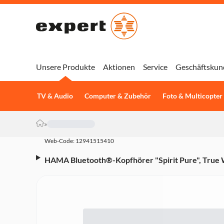
Unsere Produkte
Aktionen
Service
Geschäftskun
TV & Audio
Computer & Zubehör
Foto & Multicopter
»
Web-Code: 12941515410
HAMA Bluetooth®-Kopfhörer "Spirit Pure", True W
(00184109) (Headset-Funktion, Bluetooth, kabello
Kompatibilität Handy)