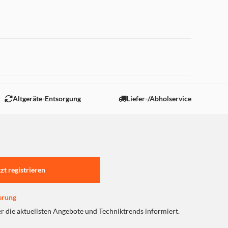
 "Marketing".
Altgeräte-Entsorgung
Liefer-/Abholservice
tzt registrieren
erung
er die aktuellsten Angebote und Techniktrends informiert.