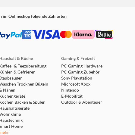
n im Onlineshop folgende Zahlarten
Haushalt & Küche
Gaming & Freizeit
Kaffee- & Teezubereitung
PC-Gaming Hardware
Kühlen & Gefrieren
PC-Gaming Zubehör
Staubsauger
Sony Playstation
Waschen Trocknen Bügeln
Microsoft Xbox
& Nähen
Nintendo
Küchengeräte
E-Mobilität
Kochen Backen & Spülen
Outdoor & Abenteuer
Haushaltsgeräte
Wohnklima
Haustechnik
Smart Home
mehr