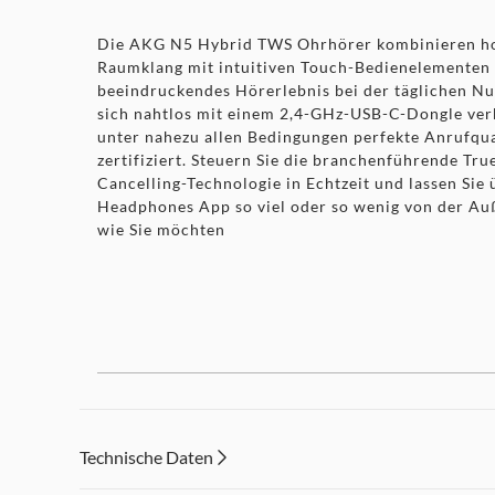
Die AKG N5 Hybrid TWS Ohrhörer kombinieren h
Raumklang mit intuitiven Touch-Bedienelementen 
beeindruckendes Hörerlebnis bei der täglichen Nut
sich nahtlos mit einem 2,4-GHz-USB-C-Dongle ver
unter nahezu allen Bedingungen perfekte Anrufqu
zertifiziert. Steuern Sie die branchenführende Tr
Cancelling-Technologie in Echtzeit und lassen Sie
Headphones App so viel oder so wenig von der Auß
wie Sie möchten
Nahtlose Konnektivität mit 2,4
Technische Daten