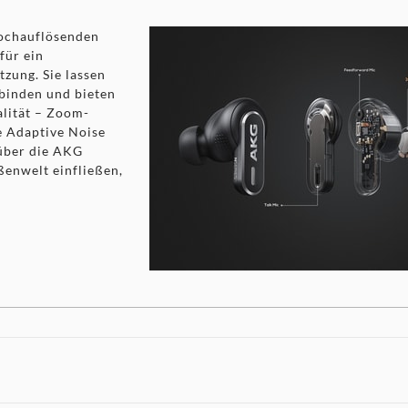
ochauflösenden
für ein
zung. Sie lassen
binden und bieten
alität – Zoom-
ue Adaptive Noise
 über die AKG
enwelt einfließen,
-GHz-USB-C-Dongle und Bluetooth®