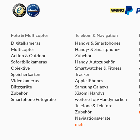
G-Audio-Erlebnis
verwandeln die AKG N5 Hybrid Ohrhörer alle Stereoinhalte vo
aillierte Platzierung der Instrumente und Stimmen sorgen dafü
Foto & Multicopter
Telekom & Navigation
rteres, realistischeres und beeindruckendes Hörerlebnis genieß
Digitalkameras
Handys & Smartphones
Multicopter
Handy- & Smartphone-
Action & Outdoor
Zubehör
Sofortbildkameras
Handy-Autozubehör
Objektive
Smartwatches & Fitness
mit benutzerdefinierter Steuerung
Speicherkarten
Tracker
Videokameras
Apple iPhones
Blitzgeräte
Samsung Galaxys
oise Cancelling-Technologie steuern Sie über die App, wie vie
Zubehör
Xiaomi Handys
ation erkennen Umgebungsgeräusche automatisch und leisten 
Smartphone Fotografie
weitere Top-Handymarken
ll aus. Die Größe und Form Ihres Gehörgangs wird automatisch
Telefone & Telefon-
Zubehör
nterbrochen werden, blenden Sie mit Noise-Cancelling Ihre Umg
Navigationsgeräte
gel Ihrer Umgebung an.
mehr