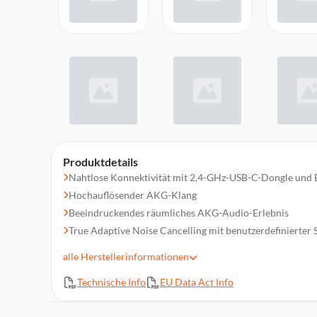
Produktdetails
Nahtlose Konnektivität mit 2,4-GHz-USB-C-Dongle und
Hochauflösender AKG-Klang
Beeindruckendes räumliches AKG-Audio-Erlebnis
True Adaptive Noise Cancelling mit benutzerdefinierter
Zoom-zertifizierte perfekte Anrufqualität
alle
Herstellerinformationen
Anpassbare Anrufqualität
Technische Info
EU Data Act Info
Komfortables und vielseitiges IP54-Design
AKG Headphones App