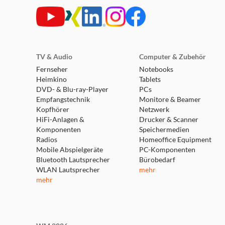
Beeindruckendes räumliches AK
Neben dem leistungsstarken AKG Reference Sound 
Surround Sound. Die breite Klangbühne und die det
TV & Audio
Computer & Zubehör
noch besser übertragen wird und Sie ein detaillie
Fernseher
Notebooks
Heimkino
Tablets
DVD- & Blu-ray-Player
PCs
Empfangstechnik
Monitore & Beamer
Kopfhörer
Netzwerk
True Adaptive Noise Cancelling 
HiFi-Anlagen &
Drucker & Scanner
Komponenten
Speichermedien
Radios
Homeoffice Equipment
Dank der erstklassigen regelbaren True Adaptive N
Mobile Abspielgeräte
PC-Komponenten
hören möchten. Vier Mikrofone mit Auto Compens
Bluetooth Lautsprecher
Bürobedarf
WLAN Lautsprecher
Oder Sie wählen Ihre gewünschte ANC-Stufe manue
mehr
mehr
auszugleichen. Möchten Sie in Ihrem Flow nicht u
denn es passt sich automatisch an den Geräuschpe