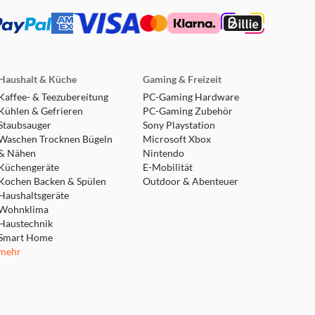
n jedem Gerät in virtuellen
r, dass Ihre Lieblingsmusik
Haushalt & Küche
Gaming & Freizeit
en.
Kaffee- & Teezubereitung
PC-Gaming Hardware
Kühlen & Gefrieren
PC-Gaming Zubehör
Staubsauger
Sony Playstation
Waschen Trocknen Bügeln
Microsoft Xbox
& Nähen
Nintendo
Küchengeräte
E-Mobilität
Kochen Backen & Spülen
Outdoor & Abenteuer
Haushaltsgeräte
l von der Außenwelt Sie
Wohnklima
Anpassungen in Echtzeit.
Haustechnik
 erkannt, um Schallverlust
Smart Home
mehr
ebung vollständig aus,