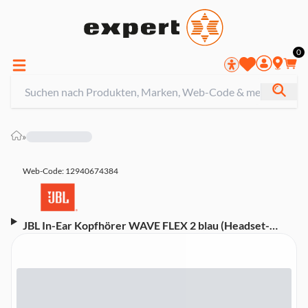
0
»
Web-Code: 12940674384
JBL In-Ear Kopfhörer WAVE FLEX 2 blau (Headset-
Funktion, Bluetooth, kabellos, IP54, Multipoint-
Verbindung, USB-C, Pure Bass Sound, Smart-Ambient-
Technologie)