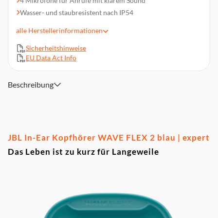
4 Mikrofone für Anrufe mit klarem Sound
Wasser- und staubresistent nach IP54
JBL Headphones App
alle
Herstellerinformationen
40 Stunden Wiedergabedauer und schnelles Aufladen
Sicherheitshinweise
Ladedauer: <2 Stunden bei leerem Akku
EU Data Act Info
Unterbrechungsfreie Kopplung über Bluetooth
Multipoint-Verbindung
Beschreibung
Zubehör: 1 x USB-C-Ladekabel, 1 x Ladebox
JBL In-Ear Kopfhörer WAVE FLEX 2 blau | expert
Das Leben ist zu kurz für Langeweile