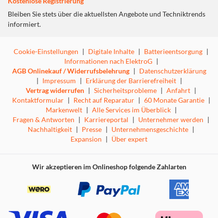
Kostenlose Registrierung
Bleiben Sie stets über die aktuellsten Angebote und Techniktrends
informiert.
Cookie-Einstellungen
|
Digitale Inhalte
|
Batterieentsorgung
|
Informationen nach ElektroG
|
AGB Onlinekauf / Widerrufsbelehrung
|
Datenschutzerklärung
|
Impressum
|
Erklärung der Barrierefreiheit
|
Vertrag widerrufen
|
Sicherheitsprobleme
|
Anfahrt
|
Kontaktformular
|
Recht auf Reparatur
|
60 Monate Garantie
|
Markenwelt
|
Alle Services im Überblick
|
Fragen & Antworten
|
Karriereportal
|
Unternehmer werden
|
Nachhaltigkeit
|
Presse
|
Unternehmensgeschichte
|
Expansion
|
Über expert
Wir akzeptieren im Onlineshop folgende Zahlarten