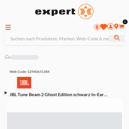
0
»
Web-Code: 12940651384
JBL Tune Beam 2 Ghost Edition schwarz In-Ear
Kopfhörer (Bluetooth, kabellos, noise cancelling (ANC),
USB-C)