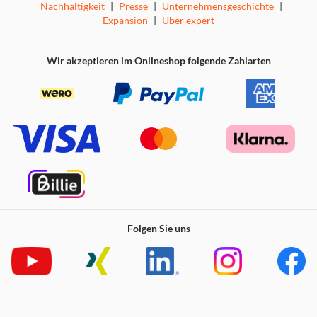
Nachhaltigkeit
|
Presse
|
Unternehmensgeschichte
|
Expansion
|
Über expert
Die Ohrhörer JBL Tune Beam 2 verfügen über 10-mm-
Lautsprecher-Treiber für dynamischen und kraftvollen
JBL Pure Bass Sound. Ganz gleich, ob du deine
Wir akzeptieren im Onlineshop folgende Zahlarten
LieblingsPlaylist hören, einen Film ansehen oder ein Spiel
spielen möchtest – der JBL Spatial Sound verwandelt
Stereo-Sound aus jeder Quelle und von jedem Gerät in ein
noch beeindruckenderes Sounderlebnis.
Adaptives Noise-Cancelling mit Smart Ambient
Die Ohrhörer JBL Tune Beam 2 nutzen adaptives Noise-
Cancelling, damit du Nebengeräusche vollständig
ausblenden oder selbst entscheiden kannst, wie viel du
von deiner Umgebung mitbekommen möchtest. Über
Folgen Sie uns
Ambient Aware stellst du ein, wie viel du von deiner
Umgebung hören willst, und über TalkThru sprichst du mit
den anderen in deiner Umgebung, ohne deine Ohrhörer
herauszunehmen.
6 Mikrofone für Telefonate in perfekter Tonqualität