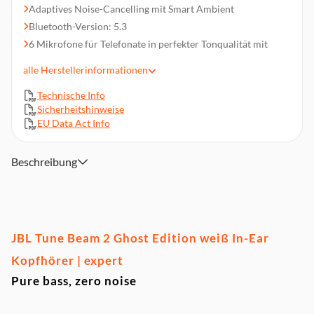
Adaptives Noise-Cancelling mit Smart Ambient
Bluetooth-Version: 5.3
6 Mikrofone für Telefonate in perfekter Tonqualität mit
individuellen Einstellungen
alle
Herstellerinformationen
Personi-Fi 3.0
Bis zu 48 Stunden Gesamtwiedergabezeit
Technische Info
Sicherheitshinweise
Steckertyp: USB-C
EU Data Act Info
Staub- und wasserresistent gemäß IP54
Multipoint-Konnektivität + Fast Pair von Google
Beschreibung
Lieferumfang: 1 x Kopfhörer, JBL Tune Beam 2, 1 x USB-C-
Ladekabel, 1 x Ohrstöpsel in 3 Größen, 1 x Ladebox, 1 x
Garantie/Warnung (W/!), 1 x Produkt-Kurzanleitung/
Sicherheitsdatenblatt (S/i)
JBL Tune Beam 2 Ghost Edition weiß In-Ear
Kopfhörer | expert
Pure bass, zero noise