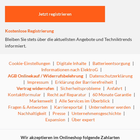
individuell einstellbarer aktiver Geräuschunterdrückung
Einstellungen anpassen
(ANC) und modernster Soundtechnologie: Erleben Sie mit
Jetzt registrieren
Jabra ShakeGrip™ ultimative Bewegungsfreiheit beim
Training und profitieren Sie von der perfekten Passform
Kostenlose Registrierung
für Ihren aktiven Lifestyle.
Bleiben Sie stets über die aktuellsten Angebote und Techniktrends
informiert.
Highlights
Cookie-Einstellungen
|
Digitale Inhalte
|
Batterieentsorgung
|
Informationen nach ElektroG
|
AGB Onlinekauf / Widerrufsbelehrung
|
Datenschutzerklärung
|
Impressum
|
Erklärung der Barrierefreiheit
|
ShakeGrip™-Technologie
Vertrag widerrufen
|
Sicherheitsprobleme
|
Anfahrt
|
Kontaktformular
|
Recht auf Reparatur
|
60 Monate Garantie
|
Die Jabra Elite 7 Active In-ear-Bluetooth-Kopfhörer
Markenwelt
|
Alle Services im Überblick
|
halten dank der Flüssigsilikon-Gummi-Beschichtung auch
Fragen & Antworten
|
Karriereportal
|
Unternehmer werden
|
beim härtesten Training sicher im Ohr.
Nachhaltigkeit
|
Presse
|
Unternehmensgeschichte
|
Design
Expansion
|
Über expert
Robust und langlebig. Die Jabra Elite 7 Active Sport-
Earbuds sind perfekt fürs Training: Wasserfest,
Wir akzeptieren im Onlineshop folgende Zahlarten