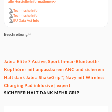
alle
Herstellerinformationen
Schweißabweisend durch Schutzklasse IP57
Technische Info
Alexa-Integration, Google Assistant (nur Android) und Siri,
Technische Info
Aktivierung durch Antippen des Earbuds, Einrichtung über
EU Data Act Info
MyControls
Bis zu 8 Stunden Akkulaufzeit, 30 Stunden mit Ladeetui
Zubehör: 3 Paar ovale Silikon-EarGels™ (S, M, L) und USB-C-
Beschreibung
Kabel und ein Jabra -Wireless-Charging Pad
Jabra Elite 7 Active, Sport In-ear-Bluetooth-
Kopfhörer mit anpassbarem ANC und sicherem
Halt dank Jabra ShakeGrip™, Navy mit Wireless
Charging Pad inklusive | expert
SICHERER HALT DANK MEHR GRIP