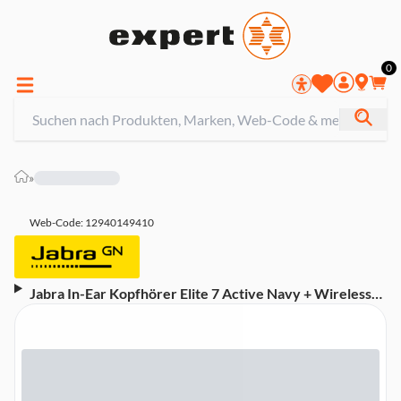
0
»
Web-Code: 12940149410
Jabra In-Ear Kopfhörer Elite 7 Active Navy + Wireless-
Charging Pad (217356) (Headset-Funktion, Bluetooth,
kabellos, ANC, Sport)