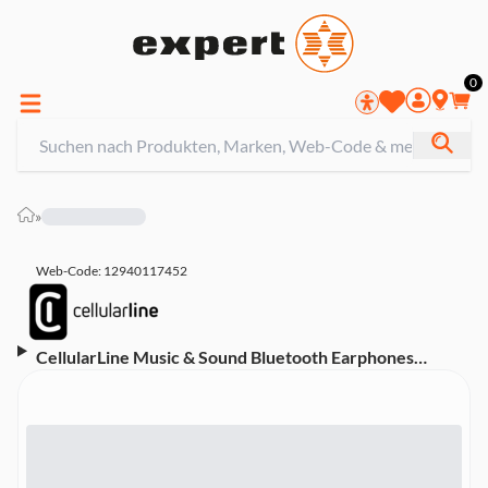
0
»
Web-Code: 12940117452
CellularLine Music & Sound Bluetooth Earphones
BREEZE Black (61135) In-Ear Kopfhörer (Bluetooth,
True Wireless, USB-C)