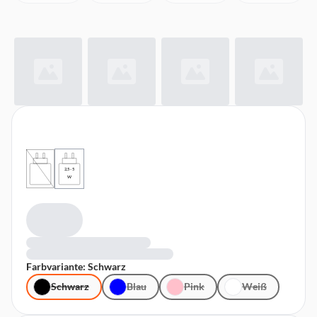
2,5 - 5
W
Farbvariante: Schwarz
Schwarz
Blau
Pink
Weiß