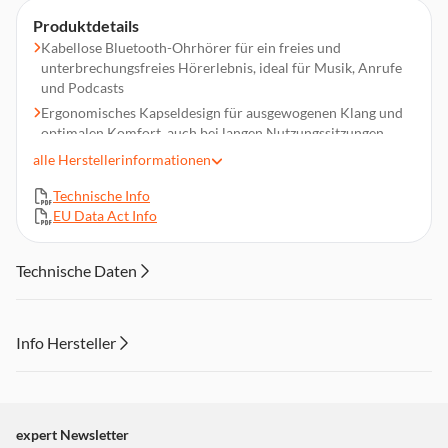
Produktdetails
Kabellose Bluetooth-Ohrhörer für ein freies und
unterbrechungsfreies Hörerlebnis, ideal für Musik, Anrufe
und Podcasts
Ergonomisches Kapseldesign für ausgewogenen Klang und
optimalen Komfort, auch bei langen Nutzungssitzungen
Bis zu 20 Stunden Akkulaufzeit mit der Ladehülle, genieße
alle
Herstellerinformationen
deine Lieblings-Playlist, ohne dir Sorgen um den Akku zu
Technische Info
machen
EU Data Act Info
Schnelles Auto-Pairing, um die Ohrhörer einfach
automatisch mit deinem Bluetooth-Gerät zu verbinden
Touch-Steuerung an den Ohrhörern, um Musik, Anrufe und
Technische Daten
den Sprachassistenten zu bedienen, ohne das Smartphone in
die Hand zu nehmen
Info Hersteller
Dieser Inhalt wird aufgrund Ihrer Cookie Präferenzen nicht
angezeigt. Um diesen Inhalt anzuzeigen aktivieren Sie bitte
"Marketing".
expert Newsletter