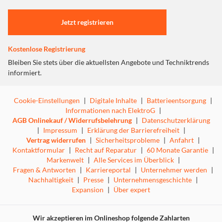
Einstellungen anpassen
Jetzt registrieren
Kostenlose Registrierung
Bleiben Sie stets über die aktuellsten Angebote und Techniktrends
informiert.
Cookie-Einstellungen
|
Digitale Inhalte
|
Batterieentsorgung
|
Informationen nach ElektroG
|
AGB Onlinekauf / Widerrufsbelehrung
|
Datenschutzerklärung
|
Impressum
|
Erklärung der Barrierefreiheit
|
Vertrag widerrufen
|
Sicherheitsprobleme
|
Anfahrt
|
Kontaktformular
|
Recht auf Reparatur
|
60 Monate Garantie
|
Markenwelt
|
Alle Services im Überblick
|
Fragen & Antworten
|
Karriereportal
|
Unternehmer werden
|
Nachhaltigkeit
|
Presse
|
Unternehmensgeschichte
|
Expansion
|
Über expert
Wir akzeptieren im Onlineshop folgende Zahlarten