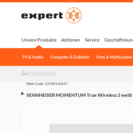
Unsere Produkte
Aktionen
Service
Geschäftskun
TV & Audio
Computer & Zubehör
Foto & Multicopter
»
Web-Code: 12940110627
SENNHEISER MOMENTUM True Wireless 2 weiß In
Cancellation, Transparent Hearing, Bluetooth, Sp
IPX4, kabellos)