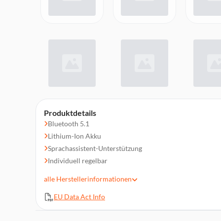
Produktdetails
Bluetooth 5.1
Lithium-Ion Akku
Sprachassistent-Unterstützung
Individuell regelbar
Verbessertes ergonomisches Design
alle
Herstellerinformationen
Unübertroffener Stereoklang
EU Data Act Info
Aktive Geräuschunterdrückung
Transparent Hearing