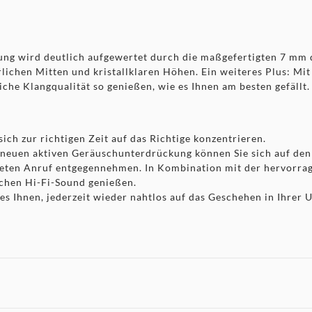
htung wird deutlich aufgewertet durch die maßgefertigten 7
lichen Mitten und kristallklaren Höhen. Ein weiteres Plus: Mit
iche Klangqualität so genießen, wie es Ihnen am besten gefällt.
 zur richtigen Zeit auf das Richtige konzentrieren.
 neuen aktiven Geräuschunterdrückung können Sie sich auf den
teten Anruf entgegennehmen. In Kombination mit der hervorra
ichen Hi-Fi-Sound genießen.
es Ihnen, jederzeit wieder nahtlos auf das Geschehen in Ihrer
Akkulaufzeit mit der Ladebox und beeindruckende 7 Stunden m
genuss entwickelt und darauf abgestimmt.
t große Playlisten, lange Zwischenstopps und anstehende Telef