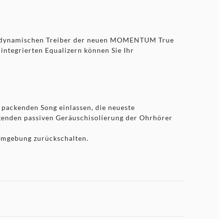
 mm dynamischen Treiber der neuen MOMENTUM True
 integrierten Equalizern können Sie Ihr
 packenden Song einlassen, die neueste
genden passiven Geräuschisolierung der Ohrhörer
 Umgebung zurückschalten.
it einer einzigen Aufladung: Die neuen MOMENTUM
onkonferenzen mit Ohrhörern genießen, die so