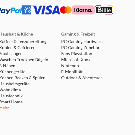
Haushalt & Küche
Gaming & Freizeit
Kaffee- & Teezubereitung
PC-Gaming Hardware
Kühlen & Gefrieren
PC-Gaming Zubehör
Staubsauger
Sony Playstation
Waschen Trocknen Bügeln
Microsoft Xbox
& Nähen
Nintendo
Küchengeräte
E-Mobilität
Kochen Backen & Spülen
Outdoor & Abenteuer
Haushaltsgeräte
Wohnklima
Haustechnik
Smart Home
mehr