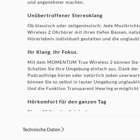
und angenehmer machen.
Unübertroffener Stereoklang
Ob klassisch oder zeitgenössisch: Jede Musikric
Wireless 2 Ohrhörer mit ihren tiefen Bässen, natür
Hörerlebnis individuell gestalten und die unglaubl
Ihr Klang. Ihr Fokus.
Mit dem MOMENTUM True Wireless 2 können Sie sich
Schalten Sie Ihre Umgebung einfach aus. Dank der
Podcastfolge hören oder natürlich jeden unerwar
können Sie so selbst in lauter Umgebung unglaubl
Und die Funktion Transparent Hearing ermöglicht 
Hörkomfort für den ganzen Tag
Bis zu 28 Stunden Spielzeit
Neue Ergonomie für optimalen Sitz, 28 Stunden 
True Wireless 2 wurden für Ihren ganztägigen Hör
Technische Daten
Verbessertes ergonomisches Design
Das verbesserte Design bedeutet: Sie können jetz