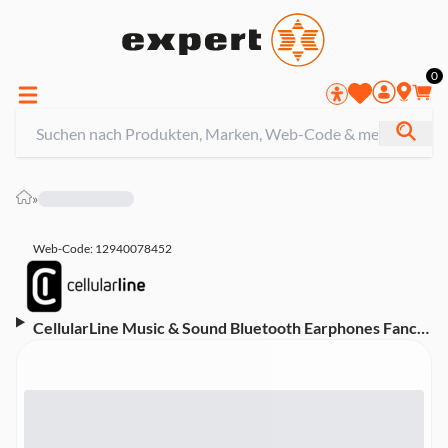
0
»
Web-Code: 12940078452
CellularLine Music & Sound Bluetooth Earphones Fancy
Liquid (61062) In-Ear Kopfhörer (kabellos, Bluetooth)