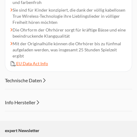
und farbenfroh
Sie sind für Kinder konzipiert, die dank der völlig kabellosen
True Wireless-Technologie ihre Lieblingslieder in völliger
Freiheit hören möchten
Die Ohrform der Ohrhörer sorgt für kräftige Bässe und eine
beeindruckende Klangqualität
Mit der Originalhülle können die Ohrhörer bis zu fünfmal
aufgeladen werden, was insgesamt 25 Stunden Spielzeit
ergibt
EU Data Act Info
Technische Daten
Info Hersteller
Dieser Inhalt wird aufgrund Ihrer Cookie Präferenzen nicht
angezeigt. Um diesen Inhalt anzuzeigen aktivieren Sie bitte
"Marketing".
expert Newsletter