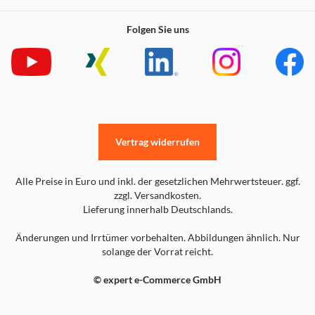
Aktiver Geräusch­unter­drückung beim Test nach IEC 60268-24.
Bis zu 2x bessere Aktive Geräusch­unter­drückung im Vergleich
Folgen Sie uns
mit den AirPods Pro (1. Generation) und den AirPods 4 mit
Aktiver Geräusch­unter­drückung.
Die Features für Geräte­performance und Geräusch­kontrolle wie
Aktive Geräusch­unterdrückung, Adaptives Audio und
Transparenz können von Schmutz und Ohrenschmalz
beeinträchtigt werden. Das Gerät sollte regelmäßig gereinigt
werden, um die Leistung und die volle Funktionalität der
Vertrag widerrufen
Features aufrecht­zuerhalten. Unter
support.apple.com/de-
de/102672
gibt es eine Anleitung zum Reinigen der AirPods 4.
Die Features für Geräte­performance und Geräusch­kontrolle wie
Alle Preise in Euro und inkl. der gesetzlichen Mehrwertsteuer. ggf.
Aktive Geräusch­unterdrückung, Adaptives Audio und
zzgl. Versandkosten.
Transparenz­modus können von Schmutz und Ohrenschmalz
Lieferung innerhalb Deutschlands.
beeinträchtigt werden. Das Gerät sollte regelmäßig gereinigt
werden, um die Leistung und die volle Funktionalität der
Änderungen und Irrtümer vorbehalten. Abbildungen ähnlich. Nur
Features aufrecht­zuerhalten. Unter
support.apple.com/de-
solange der Vorrat reicht.
de/120409
gibt es eine Anleitung zum Reinigen der AirPods
Pro.
© expert e-Commerce GmbH
Kompatible Hardware und Software erforderlich. Funktioniert
mit kompatiblen Inhalten in unterstützten Apps. Nicht alle