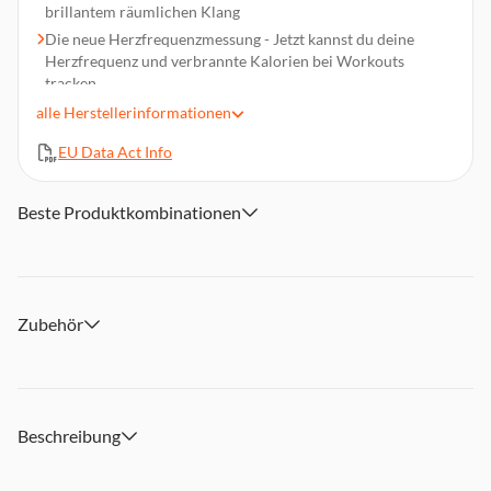
brillantem räumlichen Klang
Die neue Herzfrequenz­messung - Jetzt kannst du deine
Herz­frequenz und verbrannte Kalorien bei Work­outs
tracken
Rundum neu designt für eine bessere Passform und
alle
Herstellerinformationen
Klangqualität
EU Data Act Info
Die Hörgerätefunktion kommt jetzt mit 67 % längerer
Batterie­lauf­zeit im Trans­pa­renzmodus
Erhalte bis zu 8 Stunden Wiedergabe bei aktiver
Beste Produktkombinationen
Geräuschunterdrückung mit nur einer Ladung
Zubehör
Beschreibung