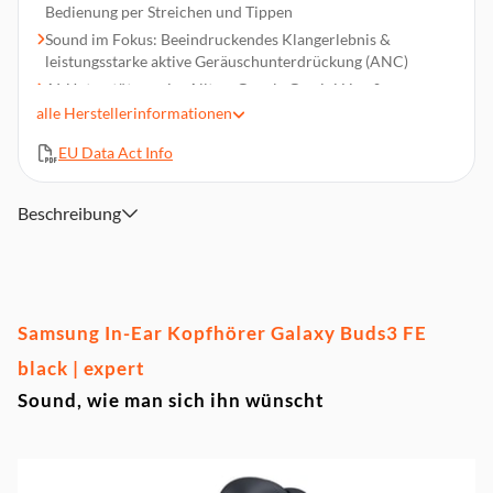
Bedienung per Streichen und Tippen
Sound im Fokus: Beeindruckendes Klangerlebnis &
leistungsstarke aktive Geräuschunterdrückung (ANC)
AI-Unterstützung im Alltag: Google Gemini Live &
Dolmetscher
alle
Herstellerinformationen
Langer Hörgenuss: Bis zu 8,5 Stunden ununterbrochene
EU Data Act Info
Wiedergabe
Wasser- und staubgeschützt nach IP54
Beschreibung
Gewicht Ohrhörer: 5 g
Lieferumfang: Ohrhörer, Silikon Ohrpolster (3 Sets: S/M/L),
Ladeetui, Kurzanleitung
Samsung In-Ear Kopfhörer Galaxy Buds3 FE
black | expert
Sound, wie man sich ihn wünscht