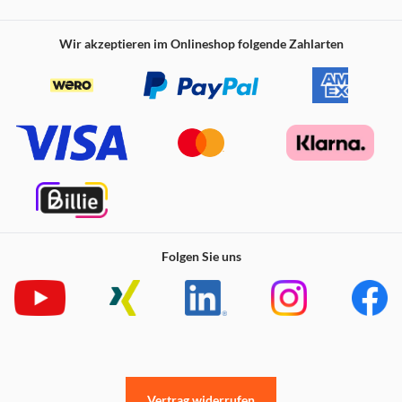
Aktiviere einfach die Dolmetscher-Funktion (2) auf
deinem Galaxy Smartphone und lass deine Galaxy Bud3 FE
für dich dolmetschen, ohne dass du ständig auf dein
Wir akzeptieren im Onlineshop folgende Zahlarten
Display schauen musst. Und das, solange es nötig ist: Der
leistungsstarke Akku zeigt jede Menge Ausdauer und
liefert Energie für viele Stunden Wiedergabe.
Stilvoller Auftritt
Folgen Sie uns
Modern und markant: Die Galaxy Buds3 FE präsentieren
sich im ikonischen Design der beliebten Galaxy Buds3-
Serie. Mit ihrer schlanken Silhouette und dem stilvoll
matten Finish in Black und Gray fügen sie sich nahtlos in
fast jedes Outfit ein – und ergänzen deinen Style dezent,
aber unverkennbar. Ob beim Training, im Büro oder in
Vertrag widerrufen
deiner Freizeit: Mit den Galaxy Buds3 FE verbindest du