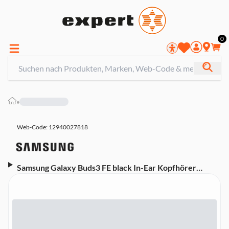
0
»
Web-Code: 12940027818
Samsung Galaxy Buds3 FE black In-Ear Kopfhörer
(Headset-Funktion, Bluetooth, IP-54, ANC,
Lautsprecher 1-Weg; Ambient Sound)