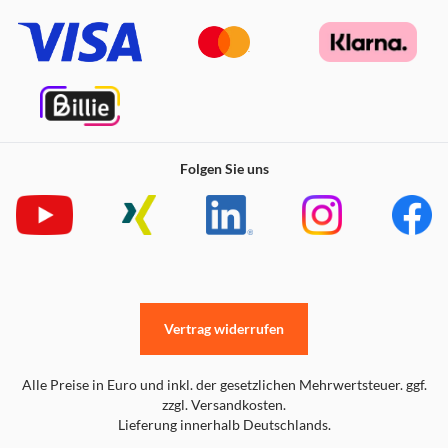
großen HDTV oder einen weiteren Monitor spiegeln oder
erweitern, um darauf zu arbeiten, zu spielen oder sich bei
einem echten 4K-Erlebnis zu entspannen.
Produktdaten
USB-C™ auf HDMI-Adapter – machen Sie Ihr Slimline-
Notebook, MacBook oder Smartphone zu einer
Workstation
Folgen Sie uns
Ermöglicht eine nahtlose Verbindung von jedem
beliebigen USB-C™-Gerät zu Ihrem Projektor, TV oder
Monitor
Die HDMI-Schnittstelle unterstützt bis zu 4K*
Videoübertragung von Ihrem Computer zu einem 4K-
Monitor
Hochwertiges Aluminium-Gehäuse, perfekt für
unterwegs
Vertrag widerrufen
* Vorausgesetzt, der Computer unterstützt 4K. Der HDMI-
Anschluss erfordert eine direkte HDMI-zu-HDMI-
Verbindung.
Alle Preise in Euro und inkl. der gesetzlichen Mehrwertsteuer. ggf.
Systemvoraussetzungen
zzgl. Versandkosten.
Lieferung innerhalb Deutschlands.
USB-C™-Hostanschluss