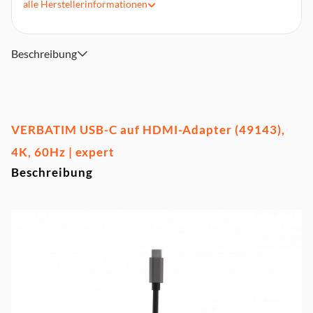
alle
Herstellerinformationen
Die HDMI-Schnittstelle unterstützt bis zu 4K
Videoübertragung von Ihrem Computer zu einem 4K-
Monitor
Hochwertiges Aluminium-Gehäuse, perfekt für unterwegs
Beschreibung
VERBATIM USB-C auf HDMI-Adapter (49143),
4K, 60Hz | expert
Beschreibung