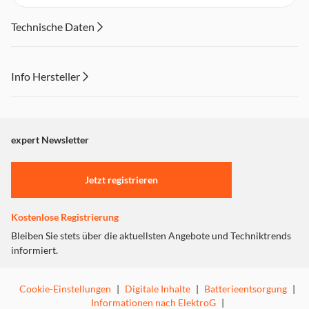
Technische Daten
Info Hersteller
Dieser Inhalt wird aufgrund Ihrer Cookie Präferenzen nicht
angezeigt. Um diesen Inhalt anzuzeigen aktivieren Sie bitte
"Marketing".
expert Newsletter
Einstellungen anpassen
Jetzt registrieren
Kostenlose Registrierung
Bleiben Sie stets über die aktuellsten Angebote und Techniktrends
informiert.
Cookie-Einstellungen
|
Digitale Inhalte
|
Batterieentsorgung
|
Informationen nach ElektroG
|