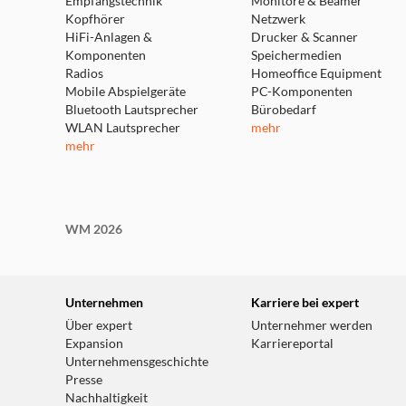
Empfangstechnik
Monitore & Beamer
Kopfhörer
Netzwerk
HiFi-Anlagen &
Drucker & Scanner
Komponenten
Speichermedien
Radios
Homeoffice Equipment
Mobile Abspielgeräte
PC-Komponenten
Bluetooth Lautsprecher
Bürobedarf
WLAN Lautsprecher
mehr
mehr
WM 2026
Unternehmen
Karriere bei expert
Über expert
Unternehmer werden
Expansion
Karriereportal
Unternehmensgeschichte
Presse
Nachhaltigkeit