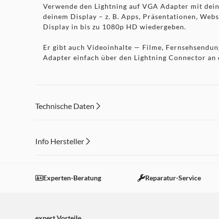
Verwende den Lightning auf VGA Adapter mit deine
deinem Display – z. B. Apps, Präsentationen, Web
Display in bis zu 1080p HD wiedergeben.
Er gibt auch Videoinhalte — Filme, Fernsehsendu
Adapter einfach über den Lightning Connector an 
Technische Daten
Info Hersteller
Dieser Inhalt wird aufgrund Ihrer Cookie Präferenzen
Einstellungen anpassen
Experten-Beratung
Reparatur-Service
expert Vorteile