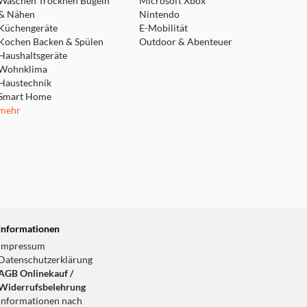
Waschen Trocknen Bügeln
Microsoft Xbox
& Nähen
Nintendo
Küchengeräte
E-Mobilität
Kochen Backen & Spülen
Outdoor & Abenteuer
Haushaltsgeräte
Wohnklima
Haustechnik
Smart Home
mehr
Informationen
Impressum
Datenschutzerklärung
AGB Onlinekauf /
Widerrufsbelehrung
Informationen nach