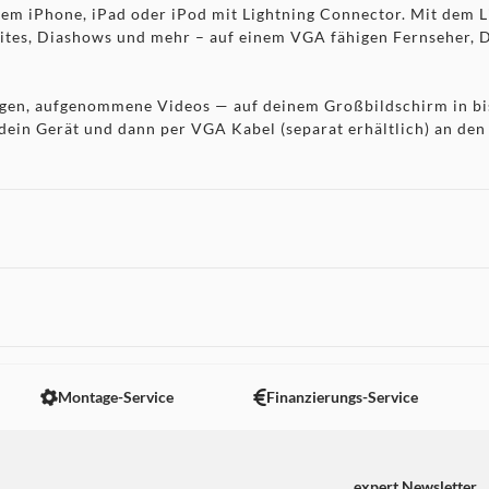
m iPhone, iPad oder iPod mit Lightning Connector. Mit dem Li
sites, Diashows und mehr – auf einem VGA fähigen Fernseher, 
ngen, aufgenommene Videos — auf deinem Großbildschirm in bi
dein Gerät und dann per VGA Kabel (separat erhältlich) an den
 nicht angezeigt. Um diesen Inhalt anzuzeigen aktivieren Sie bitte
Montage-Service
Finanzierungs-Service
expert Newsletter