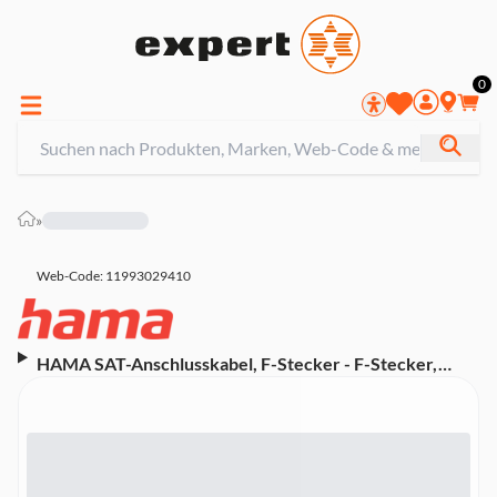
0
»
Web-Code: 11993029410
HAMA SAT-Anschlusskabel, F-Stecker - F-Stecker,
Metall, vergoldet, 1,5 m, 120 dB (00179215)