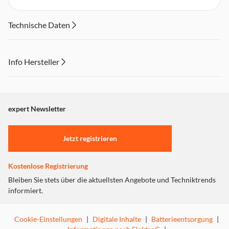
Technische Daten
Info Hersteller
Dieser Inhalt wird aufgrund Ihrer Cookie Präferenzen nicht
angezeigt. Um diesen Inhalt anzuzeigen aktivieren Sie bitte
"Marketing".
expert Newsletter
Einstellungen anpassen
Jetzt registrieren
Kostenlose Registrierung
Bleiben Sie stets über die aktuellsten Angebote und Techniktrends
informiert.
Cookie-Einstellungen
|
Digitale Inhalte
|
Batterieentsorgung
|