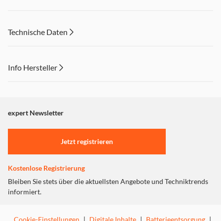
Technische Daten
Info Hersteller
Dieser Inhalt wird aufgrund Ihrer Cookie Präferenzen nicht
angezeigt. Um diesen Inhalt anzuzeigen aktivieren Sie bitte
"Marketing".
expert Newsletter
Einstellungen anpassen
Jetzt registrieren
Kostenlose Registrierung
Bleiben Sie stets über die aktuellsten Angebote und Techniktrends
informiert.
Cookie-Einstellungen
|
Digitale Inhalte
|
Batterieentsorgung
|