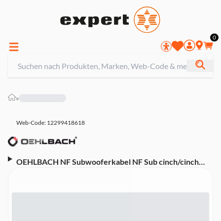
0
»
Web-Code: 12299418618
OEHLBACH NF Subwooferkabel NF Sub cinch/cinch
mono Schwarz 3,0 m (D1C21533)