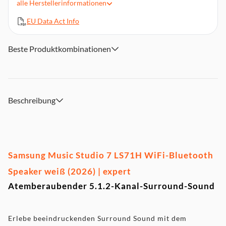
dank hochaufgelösten Sound
alle
Herstellerinformationen
Das Dot Design von Bouroullec symbolisiert den
EU Data Act Info
Klangursprung und verbindet zeitlose Eleganz mit
fortschrittlicher Technologie
Genieße deine Lieblingssongs ohne Kabel ganz bequem via
Beste Produktkombinationen
Wi-Fi oder Bluetooth (Google Cast / Airplay2 / Spotify
Connect)
Beschreibung
Samsung Music Studio 7 LS71H WiFi-Bluetooth
Speaker weiß (2026) | expert
Atemberaubender 5.1.2-Kanal-Surround-Sound
Erlebe beeindruckenden Surround Sound mit dem