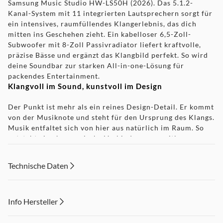
Samsung Music Studio HW-LS50H (2026). Das 5.1.2-
Kanal-System mit 11 integrierten Lautsprechern sorgt für
ein intensives, raumfüllendes Klangerlebnis, das dich
mitten ins Geschehen zieht. Ein kabelloser 6,5-Zoll-
Subwoofer mit 8-Zoll Passivradiator liefert kraftvolle,
präzise Bässe und ergänzt das Klangbild perfekt. So wird
deine Soundbar zur starken All-in-one-Lösung für
packendes Entertainment.
Klangvoll im Sound, kunstvoll im Design
Der Punkt ist mehr als ein reines Design-Detail. Er kommt
von der Musiknote und steht für den Ursprung des Klangs.
Musik entfaltet sich von hier aus natürlich im Raum. So
entsteht eine harmonische Verbindung aus zeitloser
Eleganz und beeindruckender Innovation.
Kabelloser Streaming-Genuss in HiFi-Qualität
Technische Daten
Genieße deine Lieblingssongs ohne Kabel ganz bequem via
Wi-Fi oder Bluetooth®.
Kompaktes Design, kraftvoller Sound
Info Hersteller
Samsung Music Studio bringt Sound und Ästhetik in
Dieser Inhalt wird aufgrund Ihrer Cookie Präferenzen nicht