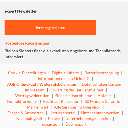
angezeigt. Um diesen Inhalt anzuzeigen aktivieren Sie bitte
"Marketing".
expert Newsletter
Einstellungen anpassen
Jetzt registrieren
Kostenlose Registrierung
Bleiben Sie stets über die aktuellsten Angebote und Techniktrends
informiert.
Cookie-Einstellungen
|
Digitale Inhalte
|
Batterieentsorgung
|
Informationen nach ElektroG
|
AGB Onlinekauf / Widerrufsbelehrung
|
Datenschutzerklärung
|
Impressum
|
Erklärung der Barrierefreiheit
|
Vertrag widerrufen
|
Sicherheitsprobleme
|
Anfahrt
|
Kontaktformular
|
Recht auf Reparatur
|
60 Monate Garantie
|
Markenwelt
|
Alle Services im Überblick
|
Fragen & Antworten
|
Karriereportal
|
Unternehmer werden
|
Nachhaltigkeit
|
Presse
|
Unternehmensgeschichte
|
Expansion
|
Über expert