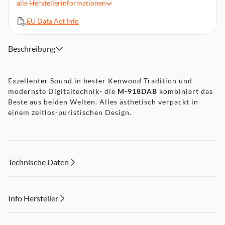
alle
Herstellerinformationen
AUX-Eingang zum Anschluss analoger Quellen
Frontblende aus gebürstetem Metall
EU Data Act Info
5 Abrufbare EQ-Presets: FLAT/CLASSIC/JAZZ/ROCK/POP
USB-Wiedergabe mit Unterstützung von Shuffle/Repeat
Beschreibung
Programmierbare CD Wiedergabe inkl. Shuffle/Repeat
Exzellenter Sound in bester Kenwood Tradition und
modernste Digitaltechnik- die
M-918DAB
kombiniert das
Beste aus beiden Welten. Alles ästhetisch verpackt in
einem zeitlos-puristischen Design.
Technische Daten
Info Hersteller
Dieser Inhalt wird aufgrund Ihrer Cookie Präferenzen nicht