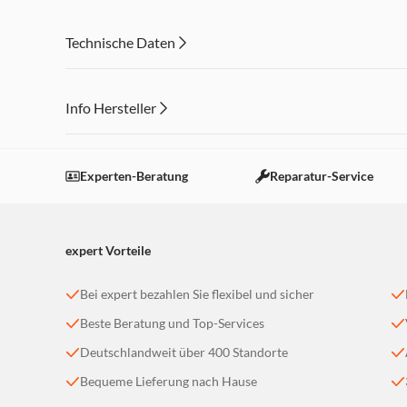
Technische Daten
Info Hersteller
Dieser Inhalt wird aufgrund Ihrer Cookie Präferenzen
Einstellungen anpassen
Experten-Beratung
Reparatur-Service
expert Vorteile
Bei expert bezahlen Sie flexibel und sicher
Beste Beratung und Top-Services
Deutschlandweit über 400 Standorte
Bequeme Lieferung nach Hause