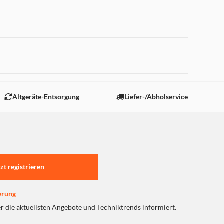
 "Marketing".
Altgeräte-Entsorgung
Liefer-/Abholservice
tzt registrieren
erung
er die aktuellsten Angebote und Techniktrends informiert.