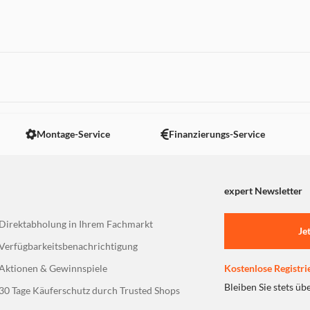
 nicht angezeigt. Um diesen Inhalt anzuzeigen aktivieren Sie bitte
Montage-Service
Finanzierungs-Service
expert Newsletter
Direktabholung in Ihrem Fachmarkt
Je
Verfügbarkeitsbenachrichtigung
Aktionen & Gewinnspiele
Kostenlose Registri
Bleiben Sie stets üb
30 Tage Käuferschutz durch Trusted Shops