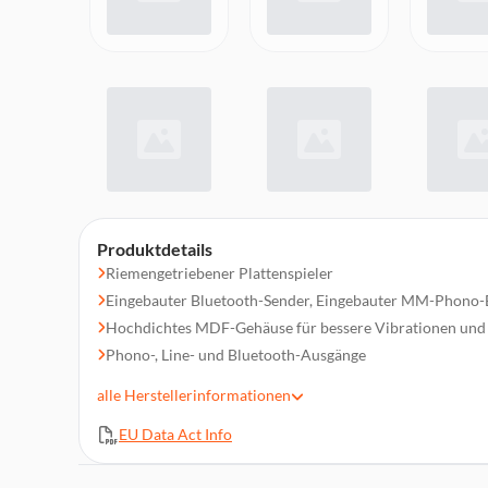
Produktdetails
Riemengetriebener Plattenspieler
Eingebauter Bluetooth-Sender, Eingebauter MM-Phono-
Hochdichtes MDF-Gehäuse für bessere Vibrationen und
Phono-, Line- und Bluetooth-Ausgänge
Aluminium-Druckgussteller, Anti-Skating-Mechanismus
alle
Herstellerinformationen
2 Geschwindigkeiten: 33, 45RPM
EU Data Act Info
Gewicht: 4,9 kg
Farbe: Braun