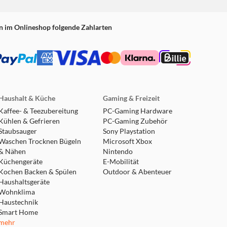
n im Onlineshop folgende Zahlarten
Haushalt & Küche
Gaming & Freizeit
Kaffee- & Teezubereitung
PC-Gaming Hardware
Kühlen & Gefrieren
PC-Gaming Zubehör
Staubsauger
Sony Playstation
Waschen Trocknen Bügeln
Microsoft Xbox
& Nähen
Nintendo
Küchengeräte
E-Mobilität
Kochen Backen & Spülen
Outdoor & Abenteuer
Haushaltsgeräte
Wohnklima
Haustechnik
Smart Home
mehr