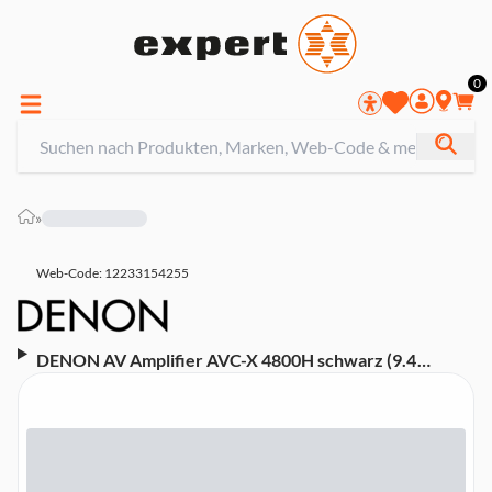
0
»
Web-Code: 12233154255
DENON AV Amplifier AVC-X 4800H schwarz (9.4
Kanäle, 8K-Video, 3D-Audio, 200 Watt, HEOS Built-in)