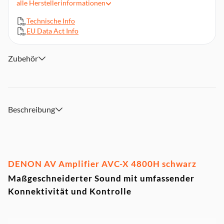
alle
Herstellerinformationen
7 HDMI-Eingänge
Technische Info
Dolby Atmos, DTS:X, IMAX Enhanced, Auro-3D
EU Data Act Info
Abmessung (B x T x H): 43,4 x 38,9 x 16,7 cm
Flexible Konfiguration
Zubehör
Einfache Einrichtung und Audyssey Raumkorrektur-System
Beschreibung
DENON AV Amplifier AVC-X 4800H schwarz
Maßgeschneiderter Sound mit umfassender
Konnektivität und Kontrolle