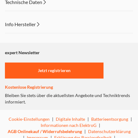
Technische Daten
Synergien für bestes Entertainment
LG Soundbars passen hervorragend zu den LG TVs.
Info Hersteller
Synergien zwischen Fernseher und Soundbars sorgen für
ein Unterhaltungserlebnis auf völlig neuem Niveau.
Dieser Inhalt wird aufgrund Ihrer Cookie Präferenzen nicht
Genießen Sie sämtliche Inhalte mühelos und mit nur einer
angezeigt. Um diesen Inhalt anzuzeigen aktivieren Sie bitte
Fernbedienung.
"Marketing".
expert Newsletter
Einstellungen anpassen
Jetzt registrieren
Kostenlose Registrierung
Bleiben Sie stets über die aktuellsten Angebote und Techniktrends
informiert.
Cookie-Einstellungen
|
Digitale Inhalte
|
Batterieentsorgung
|
Informationen nach ElektroG
|
AGB Onlinekauf / Widerrufsbelehrung
|
Datenschutzerklärung
|
Impressum
|
Erklärung der Barrierefreiheit
|