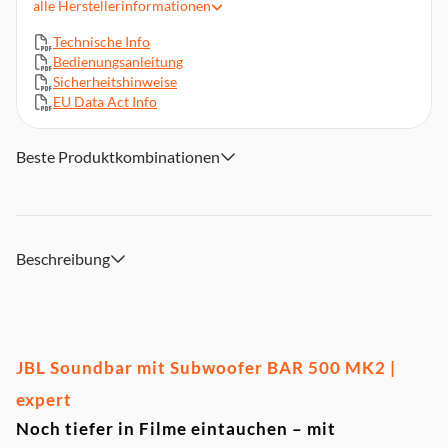
alle
Herstellerinformationen
SmartDetails
Unterstützt alle Systeme und MusikStreaming-Dienste
Technische Info
Bedienungsanleitung
Einfache Sound-Kalibrierung
Sicherheitshinweise
HDMI eARC mit 4K Dolby Vision Passthrough
EU Data Act Info
JBL ONE App
Beste Produktkombinationen
Beschreibung
JBL Soundbar mit Subwoofer BAR 500 MK2 |
expert
Noch tiefer in Filme eintauchen – mit