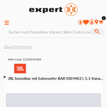
0
»
Web-Code: 12220056384
JBL Soundbar mit Subwoofer BAR 500 MK2 (: 5.1-Kanal,
Bluetooth, Dolby Atmos, HDMI eARC, MultiBeam™ 3.0,
WLAN)