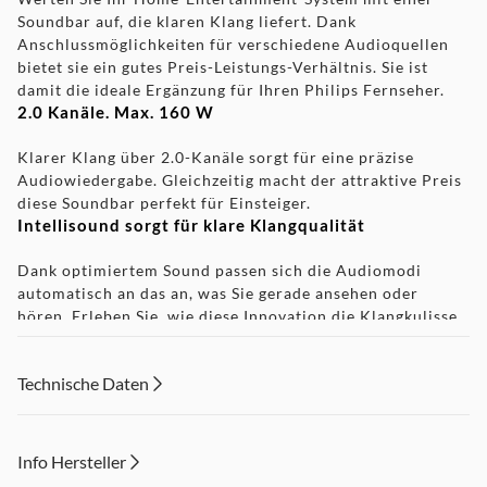
Soundbar auf, die klaren Klang liefert. Dank
Anschlussmöglichkeiten für verschiedene Audioquellen
bietet sie ein gutes Preis-Leistungs-Verhältnis. Sie ist
damit die ideale Ergänzung für Ihren Philips Fernseher.
2.0 Kanäle. Max. 160 W
Klarer Klang über 2.0-Kanäle sorgt für eine präzise
Audiowiedergabe. Gleichzeitig macht der attraktive Preis
diese Soundbar perfekt für Einsteiger.
Intellisound sorgt für klare Klangqualität
Dank optimiertem Sound passen sich die Audiomodi
automatisch an das an, was Sie gerade ansehen oder
hören. Erleben Sie, wie diese Innovation die Klangkulisse
verbessert und Sie noch tiefer ins Geschehen zieht.
DTS Virtual:X für packenden 3D-Sound in jedem
Technische Daten
Raum
Mit Dolby Digital Plus, DTS:X und DTS Virtual:X entsteht
ein intensives Surround-Erlebnis. Der satte Stereo-Sound
Info Hersteller
wird klar und kraftvoll wiedergegeben – für einen echten