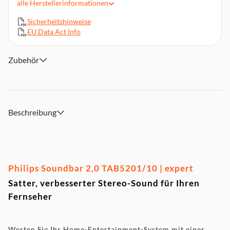
alle
Herstellerinformationen
Fernbedienung, 2 Wandhalterungen, Netzkabel, Weltweite
Garantiekarte
Sicherheitshinweise
EU Data Act Info
Zubehör
Beschreibung
Philips Soundbar 2,0 TAB5201/10 | expert
Satter, verbesserter Stereo-Sound für Ihren
Fernseher
Werten Sie Ihr Home-Entertainment-System mit einer