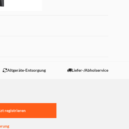
 "Marketing".
Altgeräte-Entsorgung
Liefer-/Abholservice
h vorne, um Reflexionen des
entgegenzuwirken und das
eigungssystem ist für große
verfügt über eine
tzt registrieren
olltes Neigen verhindert.
erung