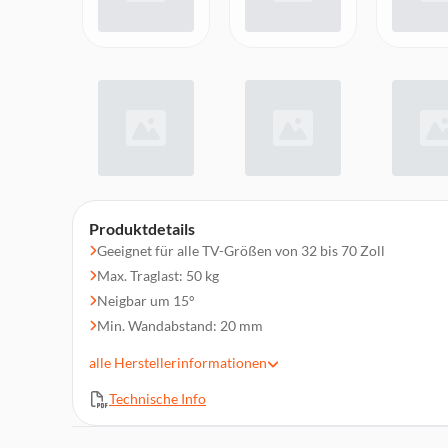
Produktdetails
Geeignet für alle TV-Größen von 32 bis 70 Zoll
Max. Traglast: 50 kg
Neigbar um 15°
Min. Wandabstand: 20 mm
Vesa-Größen: 200x100, 200x200, 300x200, 300x300, 4
alle
Herstellerinformationen
Einfache Verriegelungs-/Entriegelungsfunktion
Technische Info
Inklusive Installationsmaterial
Einfaches Nivellieren nach der Installation