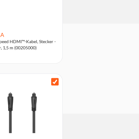
A
peed HDMI™-Kabel, Stecker -
r, 1,5 m (00205000)