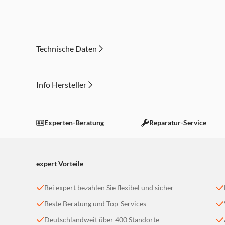
Technische Daten
Info Hersteller
Features
Dieser Inhalt wird aufgrund Ihrer Cookie Präferenzen
Einstellungen anpassen
Experten-Beratung
Reparatur-Service
expert Vorteile
Bei expert bezahlen Sie flexibel und sicher
Beste Beratung und Top-Services
Deutschlandweit über 400 Standorte