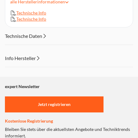
alle
Herstellerinformationen
Technische Info
Technische Info
Technische Daten
Info Hersteller
Dieser Inhalt wird aufgrund Ihrer Cookie Präferenzen nicht
angezeigt. Um diesen Inhalt anzuzeigen aktivieren Sie bitte
"Marketing".
expert Newsletter
Einstellungen anpassen
Jetzt registrieren
Kostenlose Registrierung
Bleiben Sie stets über die aktuellsten Angebote und Techniktrends
informiert.