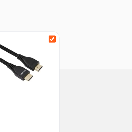
uß
andfuß, Anleitung