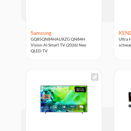
Samsung
KEN
GQ85QN84HAUXZG QN84H
Ultra 
Vision AI Smart TV (2026) Neo
schwa
QLED TV