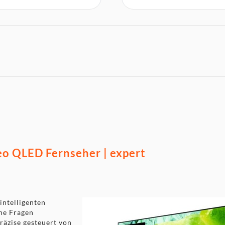
QLED Fernseher | expert
ntelligenten
ine Fragen
räzise gesteuert von