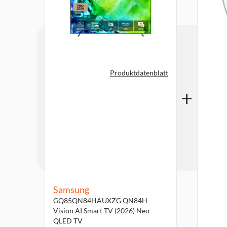
Produktdatenblatt
Samsung
GQ85QN84HAUXZG QN84H
Vision AI Smart TV (2026) Neo
QLED TV