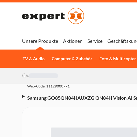
Unsere Produkte
Aktionen
Service
Geschäftskun
TV & Audio
Computer & Zubehör
Foto & Multicopter
»
Web-Code: 11129000771
Samsung GQ85QN84HAUXZG QN84H Vision AI Sm
(85 Zoll (214 cm), 4K UHD, HDR, Smart TV, Sprach
Assistant), Aufnahmefunktion, Ambilight, Dolby At