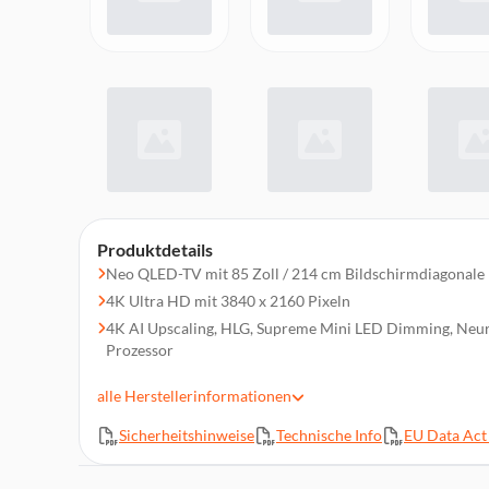
Produktdetails
Neo QLED-TV mit 85 Zoll / 214 cm Bildschirmdiagonale
4K Ultra HD mit 3840 x 2160 Pixeln
4K AI Upscaling, HLG, Supreme Mini LED Dimming, Neu
Prozessor
HD Triple Tuner: DVB-T2CS2
alle
Herstellerinformationen
100 Hz, Neo Quantum HDR+, HDR 10+, USB-Aufnahme
Smart TV, Sprachsteuerung (Google Assistant, Amazon A
Sicherheitshinweise
Technische Info
EU Data Act 
Vesa-Norm: 600 x 400 mm
4x HDMI, 2x USB, Cl+-Modul (1.4), WLAN, Bluetooth