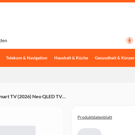
den
Telekom & Navigation
Haushalt & Küche
Gesundheit & Körper
art TV (2026) Neo QLED TV
steuerung (Alexa, Google
mos, Tizen)
Produktdatenblatt