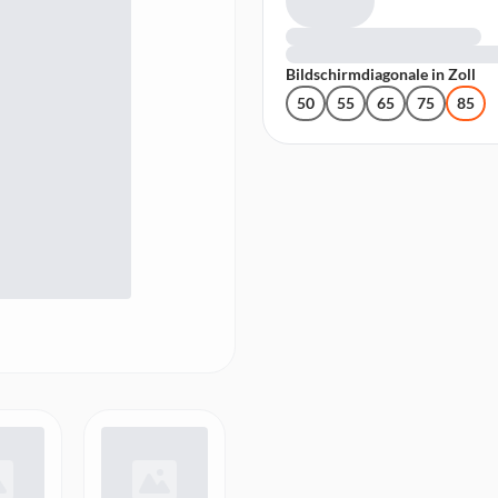
Bildschirmdiagonale in Zoll
50
55
65
75
85