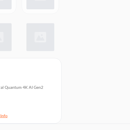
ral Quantum 4K AI Gen2
lexa), DLNA
Info