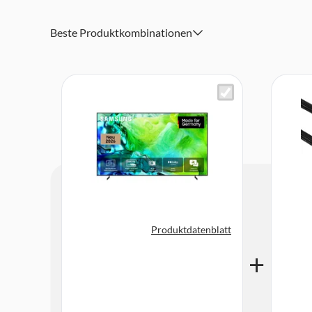
Abmessungen (BxHxT): ca. 188,9 x 112,3 x 36,9 cm mit F
Beste Produktkombinationen
Lieferumfang (Zubehör): Fernbedienung, Stromkabel, St
Produktdatenblatt