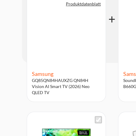
Produktdatenblatt
Samsung
Sams
GQ85QN84HAUXZG QN84H
Sound
Vision AI Smart TV (2026) Neo
B660G
QLED TV