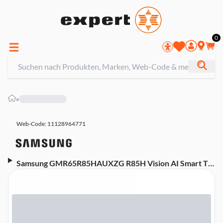
0
»
Web-Code: 11128964771
Samsung GMR65R85HAUXZG R85H Vision AI Smart TV
(2026) Micro RGB TV (65 Zoll (163 cm), 4K UHD, HDR,
Smart TV, Sprachsteuerung (Alexa, Google Assistant),
Aufnahmefunktion, Ambilight, Dolby Atmos, 144 Hz,
Tizen)