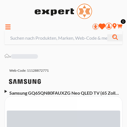
0
»
Web-Code: 11128872771
Samsung GQ65QN80FAUXZG Neo QLED TV (65 Zoll
(164 cm), 4K UHD, HDR, Smart TV, Sprachsteuerung
(Alexa, Google Assistant, Bixby), Aufnahmefunktion,
Dolby Atmos, Tizen OS, 100 Hz)