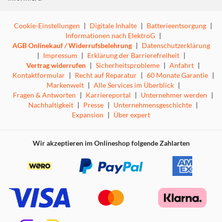
Cookie-Einstellungen
|
Digitale Inhalte
|
Batterieentsorgung
|
Informationen nach ElektroG
|
Genieße Inhalte in 4K-Qualität
AGB Onlinekauf / Widerrufsbelehrung
|
Datenschutzerklärung
|
Impressum
|
Erklärung der Barrierefreiheit
|
Erlebe deine Lieblingsinhalte in 4K durch das Upscaling
Vertrag widerrufen
|
Sicherheitsprobleme
|
Anfahrt
|
mittels 20 neuronaler AI-Netzwerke. Ein Neural Quantum
Kontaktformular
|
Recht auf Reparatur
|
60 Monate Garantie
|
4K Gen3 AI Prozessor sorgt dafür, dass das Bild scharf
Markenwelt
|
Alle Services im Überblick
|
und flüssig bleibt.
Fragen & Antworten
|
Karriereportal
|
Unternehmer werden
|
Nachhaltigkeit
|
Presse
|
Unternehmensgeschichte
|
Expansion
|
Über expert
Wir akzeptieren im Onlineshop folgende Zahlarten
Quantum-Matrix-Technologie Core