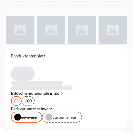
Produktdatenblatt
Bildschirmdiagonale in Zoll
65
100
Farbvariante: schwarz
schwarz
carbon silver