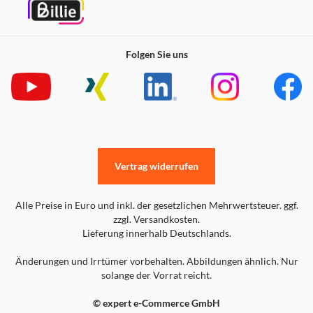
Folgen Sie uns
Genieße ultrafeine Kontraste und zusätzliche
Helligkeit
Erlebe Neo QLED mit der Quantum-Matrix-Technologie
Core, die die exklusiven Mini-LEDs von Samsung steuert.
Vertrag widerrufen
Einzelne Zonen von präzise angesteuerten Mini-LEDs
sorgen dafür, dass du ein Bild mit ultrafeinem Kontrast
Alle Preise in Euro und inkl. der gesetzlichen Mehrwertsteuer. ggf.
und zusätzlicher Helligkeit in jeder Szene genießt.
zzgl. Versandkosten.
Lieferung innerhalb Deutschlands.
Änderungen und Irrtümer vorbehalten. Abbildungen ähnlich. Nur
solange der Vorrat reicht.
Gaming Hub
© expert e-Commerce GmbH