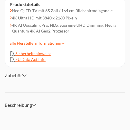
Produktdetails
Neo QLED-TV mit 65 Zoll / 164 cm Bildschirmdiagonale
4K Ultra HD mit 3840 x 2160 Pixeln
4K AI Upscaling Pro, HLG, Supreme UHD Dimming, Neural
Quantum 4K AI Gen2 Prozessor
HD Triple Tuner: DVB-T2CS2
alle
Herstellerinformationen
100 Hz, Neo Quantum HDR, HDR 10+, USB-Aufnahme
Smart TV, Sprachsteuerung (Google Assistant, Amazon
Sicherheitshinweise
Alexa, Bixby)
EU Data Act Info
Vesa-Norm: 400 x 300 mm
4x HDMI, 2x USB, Cl+-Modul (1.4), WLAN, Bluetooth
Zubehör
Abmessungen (BxHxT): ca. 144,7 x 88,6 x 27,9 cm mit Fuß
Lieferumfang (Zubehör): Fernbedienung, Anleitung,
Stromkabel
Beschreibung