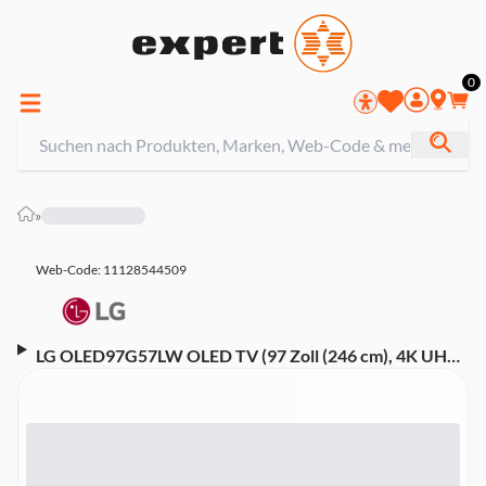
0
»
Web-Code: 11128544509
LG OLED97G57LW OLED TV (97 Zoll (246 cm), 4K UHD,
HDR, Smart TV, Sprachsteuerung (Alexa, Google
Assistant), Aufnahmefunktion, Dolby Atmos, WebOS
25, 120 Hz)