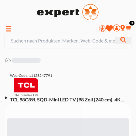
0
»
Web-Code: 11128247791
TCL 98C89L SQD-Mini LED TV (98 Zoll (240 cm), 4K
UHD, HDR, Smart TV, Sprachsteuerung (Alexa, Google
Assistant), Dolby Atmos, 120 Hz, Google TV)