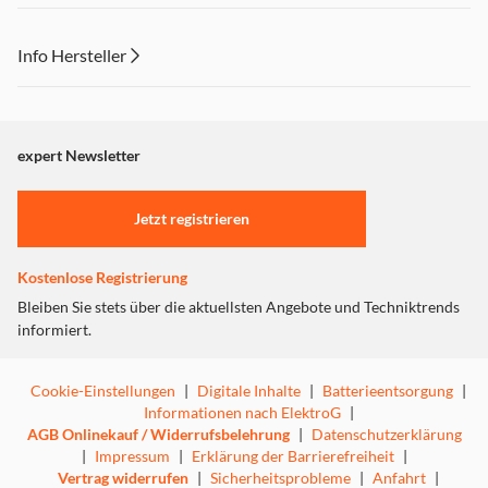
Info Hersteller
Dieser Inhalt wird aufgrund Ihrer Cookie Präferenzen nicht
angezeigt. Um diesen Inhalt anzuzeigen aktivieren Sie bitte
"Marketing".
expert Newsletter
Einstellungen anpassen
Jetzt registrieren
Kostenlose Registrierung
Bleiben Sie stets über die aktuellsten Angebote und Techniktrends
informiert.
Cookie-Einstellungen
|
Digitale Inhalte
|
Batterieentsorgung
|
Informationen nach ElektroG
|
AGB Onlinekauf / Widerrufsbelehrung
|
Datenschutzerklärung
|
Impressum
|
Erklärung der Barrierefreiheit
|
Vertrag widerrufen
|
Sicherheitsprobleme
|
Anfahrt
|