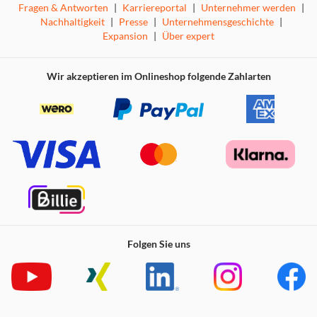
Fragen & Antworten
|
Karriereportal
|
Unternehmer werden
|
Nachhaltigkeit
|
Presse
|
Unternehmensgeschichte
|
Dank des Triple Tuners können Fernsehprogramme über
Expansion
|
Über expert
Antenne, Kabel oder Satellit empfangen werden. Die
Motion Picture Enhancer Technologie reduziert
Wir akzeptieren im Onlineshop folgende Zahlarten
Bewegungsunschärfen und verbessert das Bild
insbesondere bei schnellen Kameraschwenks oder
Sportszenen.
Einfache Bedienung dank VIDAA
Folgen Sie uns