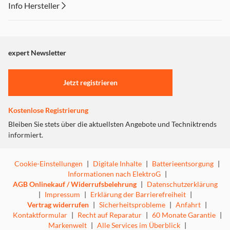
Info Hersteller
Dieser Inhalt wird aufgrund Ihrer Cookie Präferenzen nicht
angezeigt. Um diesen Inhalt anzuzeigen aktivieren Sie bitte
Triple Tuner
"Marketing".
expert Newsletter
Einstellungen anpassen
Jetzt registrieren
Kostenlose Registrierung
Bleiben Sie stets über die aktuellsten Angebote und Techniktrends
informiert.
Cookie-Einstellungen
|
Digitale Inhalte
|
Batterieentsorgung
|
Informationen nach ElektroG
|
AGB Onlinekauf / Widerrufsbelehrung
|
Datenschutzerklärung
|
Impressum
|
Erklärung der Barrierefreiheit
|
Vertrag widerrufen
|
Sicherheitsprobleme
|
Anfahrt
|
Kontaktformular
|
Recht auf Reparatur
|
60 Monate Garantie
|
Markenwelt
|
Alle Services im Überblick
|