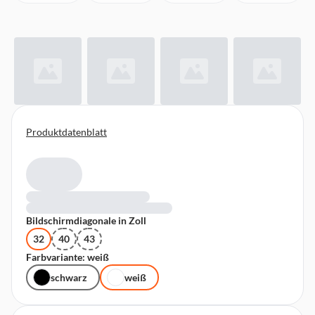
Produktdatenblatt
Bildschirmdiagonale in Zoll
32
40
43
Farbvariante: weiß
schwarz
weiß