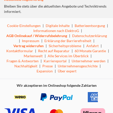
scharfe Bilder und brillante Farben.
Bleiben Sie stets über die aktuellsten Angebote und Techniktrends
informiert.
Alexa Built-in
Nutzen Sie die volle Kraft von Alexa Built-in in Ihrem
Cookie-Einstellungen
|
Digitale Inhalte
|
Batterieentsorgung
|
Gerät! Stellen Sie Fragen, steuern Sie Smart-TV und
Informationen nach ElektroG
|
Heimgeräte, spielen Sie Musik ab - alles ohne zusätzliche
AGB Onlinekauf / Widerrufsbelehrung
|
Datenschutzerklärung
Geräte. Genießen Sie die Bequemlichkeit von Alexa,
|
Impressum
|
Erklärung der Barrierefreiheit
|
immer bereit, Ihnen zu helfen.
Vertrag widerrufen
|
Sicherheitsprobleme
|
Anfahrt
|
Kontaktformular
|
Recht auf Reparatur
|
60 Monate Garantie
|
HDR 10
Markenwelt
|
Alle Services im Überblick
|
Fragen & Antworten
|
Karriereportal
|
Unternehmer werden
|
HDR10 (High Dynamic Range 10) ist ein Standard für
Nachhaltigkeit
|
Presse
|
Unternehmensgeschichte
|
hochwertige Bild- und Videowiedergabe. Er erweitert den
Expansion
|
Über expert
Kontrastumfang, die Helligkeit und Farbgenauigkeit. So
erscheinen helle Bereiche noch heller und dunkle noch
Wir akzeptieren im Onlineshop folgende Zahlarten
dunkler, was zu einem realistischeren und
eindrucksvolleren visuellen Erlebnis führt.
Super Resolution
Die Bildverarbeitungstechnologie Super Resolution