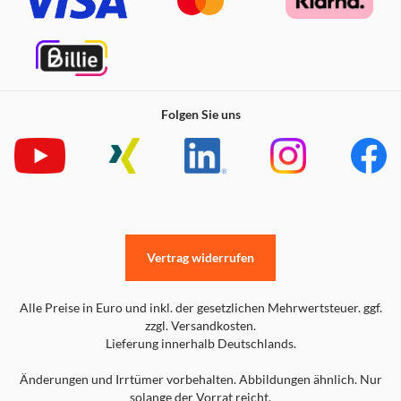
verbessert die Auflösung und Schärfe von Bildern und
ermöglicht Ihnen ein kristalklares TV Erlebnis.
Hey Google
Sagen Sie einfach "Hey Google" und öffnen Sie die Tür zu
Folgen Sie uns
unbegrenzten Möglichkeiten! Steuern Sie Ihren Fernseher,
erhalten Sie Informationen, spielen Sie Musik und mehr -
alles bequem mit Ihrer Stimme und "Hey Google".
DTS:X
Entdecken Sie einen intensiven 3D-Surround-Sound:
Vertrag widerrufen
Erleben Sie Filme, Spiele und Musik mit detailreichen
Audioeffekten und präziser Geräuschortung für ein
lebendiges Hörerlebnis!
Alle Preise in Euro und inkl. der gesetzlichen Mehrwertsteuer. ggf.
zzgl. Versandkosten.
Lieferung innerhalb Deutschlands.
Änderungen und Irrtümer vorbehalten. Abbildungen ähnlich. Nur
solange der Vorrat reicht.