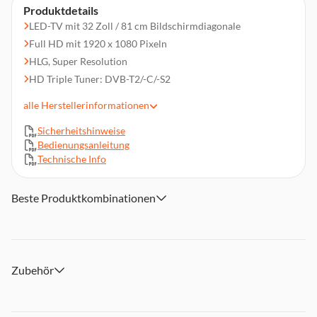
Produktdetails
LED-TV mit 32 Zoll / 81 cm Bildschirmdiagonale
Full HD mit 1920 x 1080 Pixeln
HLG, Super Resolution
HD Triple Tuner: DVB-T2/-C/-S2
50 Hz, HDR 10
alle
Herstellerinformationen
Smart TV, Sprachsteuerung (Amazon Alexa) / kompatibel mit
Google Assistant, DLNA
Sicherheitshinweise
Bedienungsanleitung
Vesa-Norm: 75 x 75 mm
Technische Info
2x HDMI, 1x USB, Cl+-Modul, WLAN
Abmessungen (BxHxT): ca. 72,8 x 47,5 x 18,4 cm mit Fuß
Beste Produktkombinationen
Lieferumfang (Zubehör): Fernbedienung
Zubehör