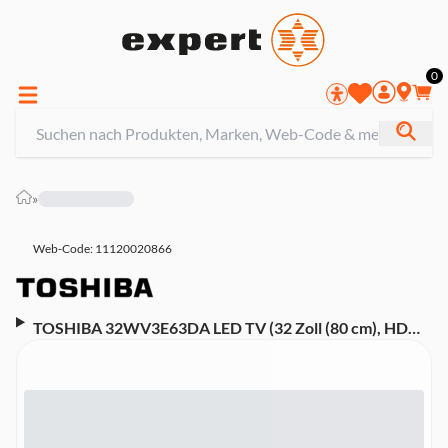
0
»
Web-Code: 11120020866
TOSHIBA 32WV3E63DA LED TV (32 Zoll (80 cm), HD
Ready, HDR, Smart TV, Sprachsteuerung (Alexa), Dolby
Audio, VIDAA U6, Dolby Audio)