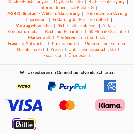
Cookie-Einstellungen
|
Digitale Inhalte
|
Batterieentsorgung
|
Informationen nach ElektroG
|
AGB Onlinekauf / Widerrufsbelehrung
|
Datenschutzerklärung
|
Impressum
|
Erklärung der Barrierefreiheit
|
Vertrag widerrufen
|
Sicherheitsprobleme
|
Anfahrt
|
Kontaktformular
|
Recht auf Reparatur
|
60 Monate Garantie
|
Markenwelt
|
Alle Services im Überblick
|
Fragen & Antworten
|
Karriereportal
|
Unternehmer werden
|
Nachhaltigkeit
|
Presse
|
Unternehmensgeschichte
|
Expansion
|
Über expert
Wir akzeptieren im Onlineshop folgende Zahlarten
Sprachsteuerung
Machen Sie sich das Leben einfacher, indem Sie Ihr TV-
Gerät mit der Stimme steuern. Mit unserem Angebot
können Sie zwischen Amazon Alexa oder Google Assistant
wählen. Verbinden Sie einfach Ihr bevorzugtes Gerät und
beginnen Sie mit der Erkundung.