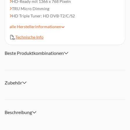
HD-Ready mit 1366 x 768 Pixeln
TRU Micro Dimming
HD Triple Tuner: HD DVB-T2/C/S2
50 Hz, HDR
alle
Herstellerinformationen
Smart TV, Sprachsteuerung (Amazon Alexa)
Technische Info
Vesa-Norm: 75 x 75 mm
2x HDMI, 1x USB, Cl+-Modul, WLAN, Bluetooth
Abmessungen (BxHxT): ca. 72,8 x 47,3 x 17,3 cm mit Fuß
Beste Produktkombinationen
Lieferumfang (Zubehör): Fernbedienung, Anleitung
Zubehör
Beschreibung