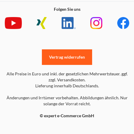
Folgen Sie uns
Vertrag widerrufen
Alle Preise in Euro und inkl. der gesetzlichen Mehrwertsteuer. ggf.
zzgl. Versandkosten.
Lieferung innerhalb Deutschlands.
Full HD
Änderungen und Irrtümer vorbehalten. Abbildungen ähnlich. Nur
solange der Vorrat reicht.
Full HD bietet bis zu 1080p, wodurch sich die Anzahl der
Pixel pro Zoll im Vergleich zu HD Ready erhöht. Dies
© expert e-Commerce GmbH
sorgt für verbesserte Bildklarheit und herausragende
Streaming-Qualität.