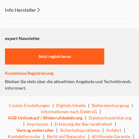
Info Hersteller
Dieser Inhalt wird aufgrund Ihrer Cookie Präferenzen nicht
angezeigt. Um diesen Inhalt anzuzeigen aktivieren Sie bitte
"Marketing".
expert Newsletter
Einstellungen anpassen
Jetzt registrieren
Kostenlose Registrierung
Bleiben Sie stets über die aktuellsten Angebote und Techniktrends
informiert.
Cookie-Einstellungen
|
Digitale Inhalte
|
Batterieentsorgung
|
Informationen nach ElektroG
|
AGB Onlinekauf / Widerrufsbelehrung
|
Datenschutzerklärung
|
Impressum
|
Erklärung der Barrierefreiheit
|
Vertrag widerrufen
|
Sicherheitsprobleme
|
Anfahrt
|
Kontaktformular
|
Recht auf Reparatur
|
60 Monate Garantie
|