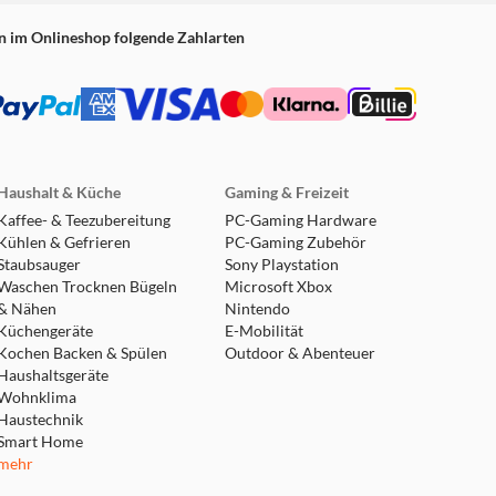
n im Onlineshop folgende Zahlarten
Haushalt & Küche
Gaming & Freizeit
Kaffee- & Teezubereitung
PC-Gaming Hardware
Kühlen & Gefrieren
PC-Gaming Zubehör
Staubsauger
Sony Playstation
Waschen Trocknen Bügeln
Microsoft Xbox
& Nähen
Nintendo
Küchengeräte
E-Mobilität
Kochen Backen & Spülen
Outdoor & Abenteuer
Haushaltsgeräte
Wohnklima
Haustechnik
Smart Home
mehr