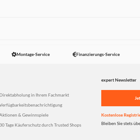
 nicht angezeigt. Um diesen Inhalt anzuzeigen aktivieren Sie bitte
Montage-Service
Finanzierungs-Service
expert Newsletter
Direktabholung in Ihrem Fachmarkt
Je
Verfügbarkeitsbenachrichtigung
Aktionen & Gewinnspiele
Kostenlose Registri
Bleiben Sie stets üb
30 Tage Käuferschutz durch Trusted Shops