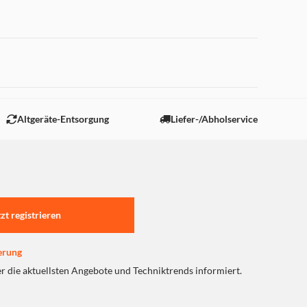
 "Marketing".
Altgeräte-Entsorgung
Liefer-/Abholservice
tzt registrieren
erung
er die aktuellsten Angebote und Techniktrends informiert.