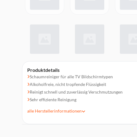
Produktdetails
Schaumreiniger für alle TV Bildschirmtypen
Alkoholfreie, nicht tropfende Flüssigkeit
Reinigt schnell und zuverlässig Verschmutzungen
Sehr effiziente Reinigung
Wirkt antistatisch
alle
Herstellerinformationen
400 ml Reinigungsschaum
Inklusive 18 x 18 cm Mikrofasertuch