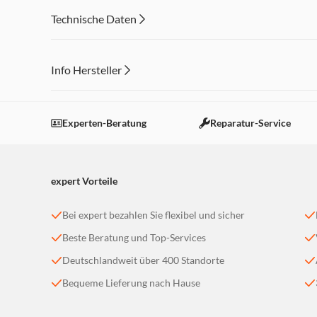
Technische Daten
Info Hersteller
Dieser Inhalt wird aufgrund Ihrer Cookie Präferenzen
Einstellungen anpassen
Experten-Beratung
Reparatur-Service
expert Vorteile
Bei expert bezahlen Sie flexibel und sicher
Beste Beratung und Top-Services
Deutschlandweit über 400 Standorte
Bequeme Lieferung nach Hause