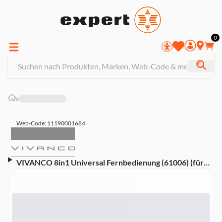
0
»
Web-Code: 11190001684
VIVANCO 8in1 Universal Fernbedienung (61006) (für
TV / SAT / DVB / DVD / BLURAY / VCR / HDD / MEDIA
PLAYER / HIFI Geräte)